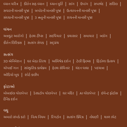
ધ્યાન ચરિત્ર
કીર્તન સહ ધ્યાન
ધ્યાન મૂર્તિ
સાંગ
ઉપાંગ
સપાર્ષદ
સલિલ
|
|
|
|
|
|
|
સવારની માનસી પૂજા
બપોરની માનસી પૂજા
ઉત્થાપનની માનસી પૂજા
|
|
|
સંધ્યાની માનસી પૂજા
3 ઋતુની માનસી પૂજા
શયનની માનસી પૂજા
|
|
વાંચન
અન્નકુટ આરોગો
હેલ્થ ટીપ્સ
સદવિચાર
કથાસાર
સમાચાર
બ્લોગ
|
|
|
|
|
|
કીર્તન લિરિક્સ
સત્સંગ સેવક
સદ્ગ્રંથ
|
|
સત્સંગ
3D એનિમેશન
ઘર બેઠા તિરથ
અભિષેક દર્શન
ટેલી ફિલ્મ્સ
હિંડોળા ઉત્સવ
|
|
|
|
|
ચોપાઈ ગાન
સાંસ્કૃતિક કાર્યક્રમ
હેલ્થ સેમિનાર
ચંદન વાઘા
પદયાત્રા
|
|
|
|
|
ઑડિયો બુક
શોર્ટ કલીપ
|
ફોટાઓ
મોબાઇલ વોલપેપર
ડેસ્કટોપ વોલપેપર
ઘર મંદિર
AI વૉલપેપર
ઇવેન્ટ ફોટોસ
|
|
|
|
|
દૈનિક દર્શન
વધુ
અમારો સંપર્ક કરો
નિત્ય નિયમ
રિંગટોન
સત્સંગ ક્વિઝ
નોંધણી
થાળ ભેટ
|
|
|
|
|