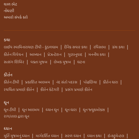
થાળ ભેટ
નોંધણી
અમારો સંપર્ક કરો
કથા
લાઈવ સ્વામિનારાયણ ટીવી - કુંડળધામ
દૈનિક સવાર કથા
રવિસભા
ગ્રંથ કથા
|
|
|
|
કીર્તન વિવેચન
આખ્યાન
પ્રેઝન્ટેશન
ગુણાનુવાદ
મનનીય કથા
|
|
|
|
|
સત્સંગ શિબિર
વક્તા મુજબ
લેખક મુજબ
ઘટના
|
|
|
કીર્તન
કીર્તન ટીવી
પ્રકાશિત આલ્બમ
નંદ સંતો પદરસ
પોઢણિયા
કીર્તન ધારા
|
|
|
|
|
રચયિતા પ્રમાણે કીર્તન
કીર્તન કેટેગરી
પ્રસંગ પ્રમાણે કીર્તન
|
|
ધૂન
ધુન ટીવી
ધૂન આલ્બમ
ધ્યાન ધુન
ધૂન ધારા
ધુન જ્યુકબોક્સ
|
|
|
|
|
રાગ/તાલ દ્વારા ધૂન
ધ્યાન
મૂર્તિ મુજબનું ધ્યાન
માર્ગદર્શિત ધ્યાન
સરળ ધ્યાન
ધ્યાન કથા
ઇન્સ્ટ્રુમેન્ટલ
|
|
|
|
|