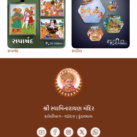
36
Videos
45
Videos
સપાર્ષદ
સલીલ
શ્રી સ્વામિનારાયણ મંદિર
કારેલીબાગ • વડોદરા | કુંડળધામ