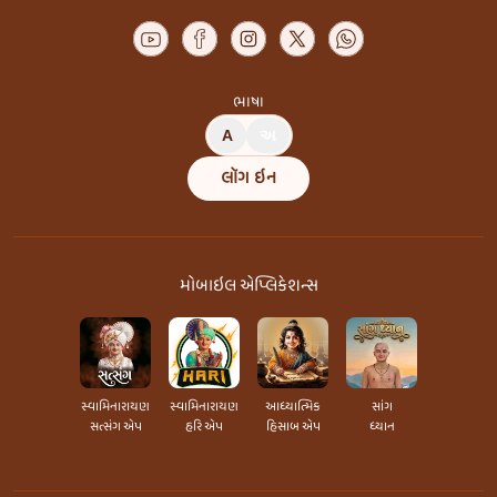
ભાષા
A
અ
લૉગ ઇન
મોબાઇલ એપ્લિકેશન્સ
સ્વામિનારાયણ
સ્વામિનારાયણ
આધ્યાત્મિક
સાંગ
સત્સંગ એપ
હરિ એપ
હિસાબ એપ
ધ્યાન