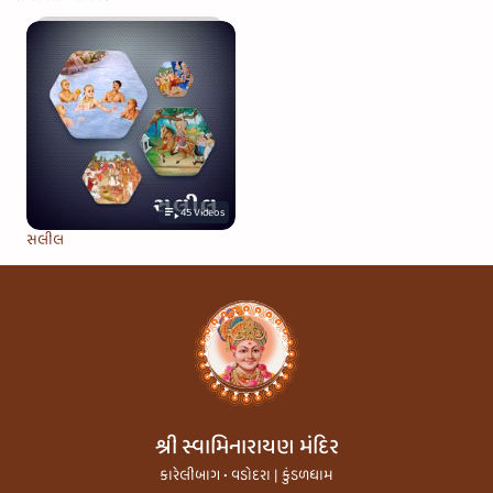
45
Videos
સલીલ
શ્રી સ્વામિનારાયણ મંદિર
કારેલીબાગ • વડોદરા | કુંડળધામ