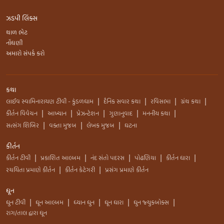
ઝડપી લિંક્સ
થાળ ભેટ
નોંધણી
અમારો સંપર્ક કરો
કથા
લાઈવ સ્વામિનારાયણ ટીવી - કુંડળધામ
દૈનિક સવાર કથા
રવિસભા
ગ્રંથ કથા
|
|
|
|
કીર્તન વિવેચન
આખ્યાન
પ્રેઝન્ટેશન
ગુણાનુવાદ
મનનીય કથા
|
|
|
|
|
સત્સંગ શિબિર
વક્તા મુજબ
લેખક મુજબ
ઘટના
|
|
|
કીર્તન
કીર્તન ટીવી
પ્રકાશિત આલ્બમ
નંદ સંતો પદરસ
પોઢણિયા
કીર્તન ધારા
|
|
|
|
|
રચયિતા પ્રમાણે કીર્તન
કીર્તન કેટેગરી
પ્રસંગ પ્રમાણે કીર્તન
|
|
ધૂન
ધુન ટીવી
ધૂન આલ્બમ
ધ્યાન ધુન
ધૂન ધારા
ધુન જ્યુકબોક્સ
|
|
|
|
|
રાગ/તાલ દ્વારા ધૂન