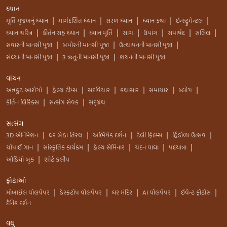
ધ્યાન
મૂર્તિ મુજબનું ધ્યાન
માર્ગદર્શિત ધ્યાન
સરળ ધ્યાન
ધ્યાન કથા
ઇન્સ્ટ્રુમેન્ટલ
|
|
|
|
|
ધ્યાન ચરિત્ર
કીર્તન સહ ધ્યાન
ધ્યાન મૂર્તિ
સાંગ
ઉપાંગ
સપાર્ષદ
સલિલ
|
|
|
|
|
|
|
સવારની માનસી પૂજા
બપોરની માનસી પૂજા
ઉત્થાપનની માનસી પૂજા
|
|
|
સંધ્યાની માનસી પૂજા
3 ઋતુની માનસી પૂજા
શયનની માનસી પૂજા
|
|
વાંચન
અન્નકુટ આરોગો
હેલ્થ ટીપ્સ
સદવિચાર
કથાસાર
સમાચાર
બ્લોગ
|
|
|
|
|
|
કીર્તન લિરિક્સ
સત્સંગ સેવક
સદ્ગ્રંથ
|
|
સત્સંગ
3D એનિમેશન
ઘર બેઠા તિરથ
અભિષેક દર્શન
ટેલી ફિલ્મ્સ
હિંડોળા ઉત્સવ
|
|
|
|
|
ચોપાઈ ગાન
સાંસ્કૃતિક કાર્યક્રમ
હેલ્થ સેમિનાર
ચંદન વાઘા
પદયાત્રા
|
|
|
|
|
ઑડિયો બુક
શોર્ટ કલીપ
|
ફોટાઓ
મોબાઇલ વોલપેપર
ડેસ્કટોપ વોલપેપર
ઘર મંદિર
AI વૉલપેપર
ઇવેન્ટ ફોટોસ
|
|
|
|
|
દૈનિક દર્શન
વધુ