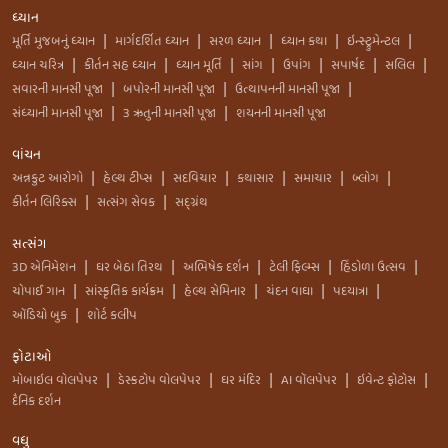
ધ્યાન
મૂર્તિ મુજબનું ધ્યાન
માર્ગદર્શિત ધ્યાન
સરળ ધ્યાન
ધ્યાન કથા
ઇન્સ્ટ્રુમેન્ટલ
|
|
|
|
|
ધ્યાન ચરિત્ર
કીર્તન સહ ધ્યાન
ધ્યાન મૂર્તિ
સાંગ
ઉપાંગ
સપાર્ષદ
સલિલ
|
|
|
|
|
|
|
સવારની માનસી પૂજા
બપોરની માનસી પૂજા
ઉત્થાપનની માનસી પૂજા
|
|
|
સંધ્યાની માનસી પૂજા
3 ઋતુની માનસી પૂજા
શયનની માનસી પૂજા
|
|
વાંચન
અન્નકુટ આરોગો
હેલ્થ ટીપ્સ
સદવિચાર
કથાસાર
સમાચાર
બ્લોગ
|
|
|
|
|
|
કીર્તન લિરિક્સ
સત્સંગ સેવક
સદ્ગ્રંથ
|
|
સત્સંગ
3D એનિમેશન
ઘર બેઠા તિરથ
અભિષેક દર્શન
ટેલી ફિલ્મ્સ
હિંડોળા ઉત્સવ
|
|
|
|
|
ચોપાઈ ગાન
સાંસ્કૃતિક કાર્યક્રમ
હેલ્થ સેમિનાર
ચંદન વાઘા
પદયાત્રા
|
|
|
|
|
ઑડિયો બુક
શોર્ટ કલીપ
|
ફોટાઓ
મોબાઇલ વોલપેપર
ડેસ્કટોપ વોલપેપર
ઘર મંદિર
AI વૉલપેપર
ઇવેન્ટ ફોટોસ
|
|
|
|
|
દૈનિક દર્શન
વધુ