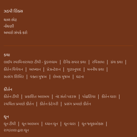
ઝડપી લિંક્સ
થાળ ભેટ
નોંધણી
અમારો સંપર્ક કરો
કથા
લાઈવ સ્વામિનારાયણ ટીવી - કુંડળધામ
દૈનિક સવાર કથા
રવિસભા
ગ્રંથ કથા
|
|
|
|
કીર્તન વિવેચન
આખ્યાન
પ્રેઝન્ટેશન
ગુણાનુવાદ
મનનીય કથા
|
|
|
|
|
સત્સંગ શિબિર
વક્તા મુજબ
લેખક મુજબ
ઘટના
|
|
|
કીર્તન
કીર્તન ટીવી
પ્રકાશિત આલ્બમ
નંદ સંતો પદરસ
પોઢણિયા
કીર્તન ધારા
|
|
|
|
|
રચયિતા પ્રમાણે કીર્તન
કીર્તન કેટેગરી
પ્રસંગ પ્રમાણે કીર્તન
|
|
ધૂન
ધુન ટીવી
ધૂન આલ્બમ
ધ્યાન ધુન
ધૂન ધારા
ધુન જ્યુકબોક્સ
|
|
|
|
|
રાગ/તાલ દ્વારા ધૂન