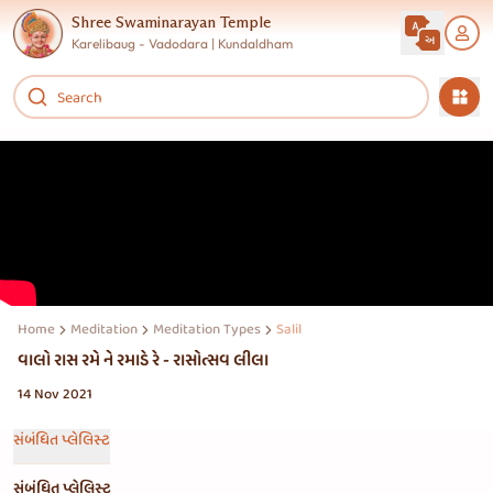
Shree Swaminarayan Temple
Karelibaug - Vadodara | Kundaldham
Home
Meditation
Meditation Types
Salil
વાલો રાસ રમે ને રમાડે રે - રાસોત્સવ લીલા
14 Nov 2021
સંબંધિત પ્લેલિસ્ટ
સંબંધિત પ્લેલિસ્ટ