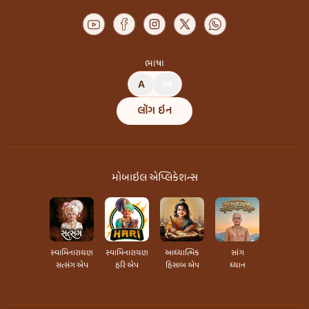
ભાષા
A
અ
લૉગ ઇન
મોબાઇલ એપ્લિકેશન્સ
સ્વામિનારાયણ
સ્વામિનારાયણ
આધ્યાત્મિક
સાંગ
સત્સંગ એપ
હરિ એપ
હિસાબ એપ
ધ્યાન