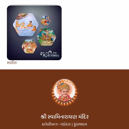
45
Videos
સલીલ
શ્રી સ્વામિનારાયણ મંદિર
કારેલીબાગ • વડોદરા | કુંડળધામ