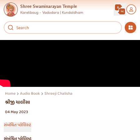
Shree Swaminarayan Temple
Karelibaug - Vadodara | Kundaldham
Home
Audio Book
Shreeji Chalisha
શ્રીજી ચાલીસા
04 May 2023
સંબંધિત પ્લેલિસ્ટ
સંબંધિત પ્લેલિસ્ટ