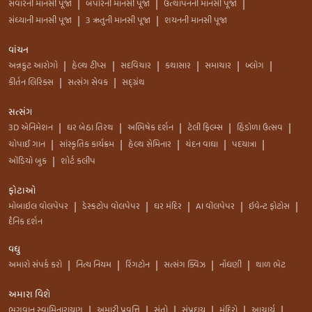
સવારની માનસી પૂજા
બપોરની માનસી પૂજા
ઉત્થાપનની માનસી પૂજા
|
|
|
સંધ્યાની માનસી પૂજા
3 ઋતુની માનસી પૂજા
શયનની માનસી પૂજા
|
|
વાંચન
અન્નકુટ આરોગો
હેલ્થ ટીપ્સ
સદવિચાર
કથાસાર
સમાચાર
બ્લોગ
|
|
|
|
|
|
કીર્તન લિરિક્સ
સત્સંગ સેવક
સદ્ગ્રંથ
|
|
સત્સંગ
3D એનિમેશન
ઘર બેઠા તિરથ
અભિષેક દર્શન
ટેલી ફિલ્મ્સ
હિંડોળા ઉત્સવ
|
|
|
|
|
ચોપાઈ ગાન
સાંસ્કૃતિક કાર્યક્રમ
હેલ્થ સેમિનાર
ચંદન વાઘા
પદયાત્રા
|
|
|
|
|
ઑડિયો બુક
શોર્ટ કલીપ
|
ફોટાઓ
મોબાઇલ વોલપેપર
ડેસ્કટોપ વોલપેપર
ઘર મંદિર
AI વૉલપેપર
ઇવેન્ટ ફોટોસ
|
|
|
|
|
દૈનિક દર્શન
વધુ
અમારો સંપર્ક કરો
નિત્ય નિયમ
રિંગટોન
સત્સંગ ક્વિઝ
નોંધણી
થાળ ભેટ
|
|
|
|
|
અમારા વિશે
ભગવાન સ્વામિનારાયણ
અમારી પ્રવૃત્તિ
સંતો
સંપ્રદાય
મંદિરો
આચાર્ય
|
|
|
|
|
|