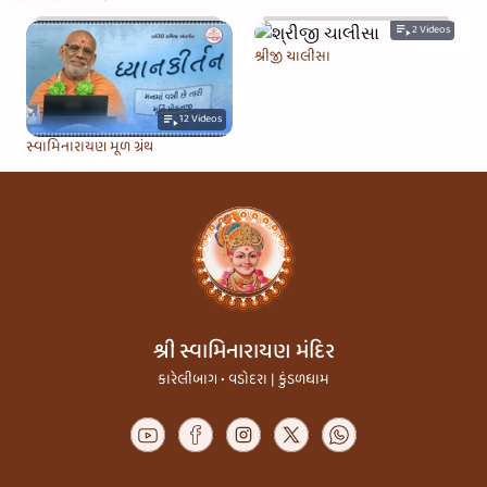
2
Videos
શ્રીજી ચાલીસા
12
Videos
સ્વામિનારાયણ મૂળ ગ્રંથ
શ્રી સ્વામિનારાયણ મંદિર
કારેલીબાગ • વડોદરા | કુંડળધામ