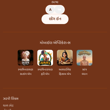
ભાષા
A
અ
લૉગ ઇન
મોબાઇલ એપ્લિકેશન્સ
સ્વામિનારાયણ
સ્વામિનારાયણ
આધ્યાત્મિક
સાંગ
સત્સંગ એપ
હરિ એપ
હિસાબ એપ
ધ્યાન
ઝડપી લિંક્સ
થાળ ભેટ