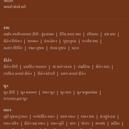
નોંધણી
અમારો સંપર્ક કરો
કથા
લાઈવ સ્વામિનારાયણ ટીવી - કુંડળધામ
દૈનિક સવાર કથા
રવિસભા
ગ્રંથ કથા
|
|
|
|
કીર્તન વિવેચન
આખ્યાન
પ્રેઝન્ટેશન
ગુણાનુવાદ
મનનીય કથા
|
|
|
|
|
સત્સંગ શિબિર
વક્તા મુજબ
લેખક મુજબ
ઘટના
|
|
|
કીર્તન
કીર્તન ટીવી
પ્રકાશિત આલ્બમ
નંદ સંતો પદરસ
પોઢણિયા
કીર્તન ધારા
|
|
|
|
|
રચયિતા પ્રમાણે કીર્તન
કીર્તન કેટેગરી
પ્રસંગ પ્રમાણે કીર્તન
|
|
ધૂન
ધુન ટીવી
ધૂન આલ્બમ
ધ્યાન ધુન
ધૂન ધારા
ધુન જ્યુકબોક્સ
|
|
|
|
|
રાગ/તાલ દ્વારા ધૂન
ધ્યાન
મૂર્તિ મુજબનું ધ્યાન
માર્ગદર્શિત ધ્યાન
સરળ ધ્યાન
ધ્યાન કથા
ઇન્સ્ટ્રુમેન્ટલ
|
|
|
|
|
ધ્યાન ચરિત્ર
કીર્તન સહ ધ્યાન
ધ્યાન મૂર્તિ
સાંગ
ઉપાંગ
સપાર્ષદ
સલિલ
|
|
|
|
|
|
|