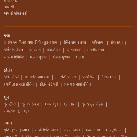
થાળ ભેટ
નોંધણી
અમારો સંપર્ક કરો
કથા
લાઈવ સ્વામિનારાયણ ટીવી - કુંડળધામ
દૈનિક સવાર કથા
રવિસભા
ગ્રંથ કથા
|
|
|
|
કીર્તન વિવેચન
આખ્યાન
પ્રેઝન્ટેશન
ગુણાનુવાદ
મનનીય કથા
|
|
|
|
|
સત્સંગ શિબિર
વક્તા મુજબ
લેખક મુજબ
ઘટના
|
|
|
કીર્તન
કીર્તન ટીવી
પ્રકાશિત આલ્બમ
નંદ સંતો પદરસ
પોઢણિયા
કીર્તન ધારા
|
|
|
|
|
રચયિતા પ્રમાણે કીર્તન
કીર્તન કેટેગરી
પ્રસંગ પ્રમાણે કીર્તન
|
|
ધૂન
ધુન ટીવી
ધૂન આલ્બમ
ધ્યાન ધુન
ધૂન ધારા
ધુન જ્યુકબોક્સ
|
|
|
|
|
રાગ/તાલ દ્વારા ધૂન
ધ્યાન
મૂર્તિ મુજબનું ધ્યાન
માર્ગદર્શિત ધ્યાન
સરળ ધ્યાન
ધ્યાન કથા
ઇન્સ્ટ્રુમેન્ટલ
|
|
|
|
|