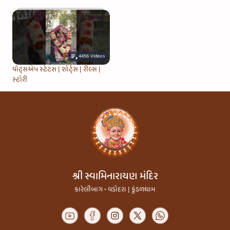
4456
Videos
વોટ્સએપ સ્ટેટસ | શોર્ટ્સ | રીલ્સ |
સ્ટોરી
શ્રી સ્વામિનારાયણ મંદિર
કારેલીબાગ • વડોદરા | કુંડળધામ