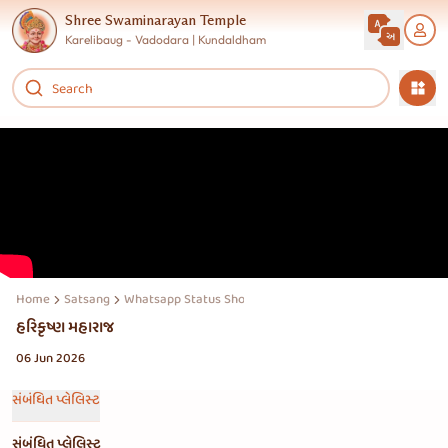
Shree Swaminarayan Temple
Karelibaug - Vadodara | Kundaldham
Home
Satsang
Whatsapp Status Shorts Reels Story
હરિકૃષ્ણ મહારાજ
06 Jun 2026
સંબંધિત પ્લેલિસ્ટ
સંબંધિત પ્લેલિસ્ટ