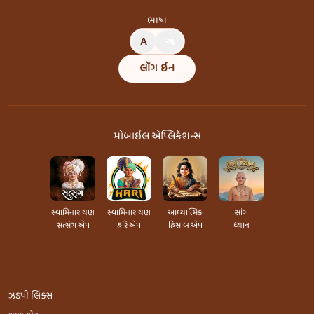
ભાષા
A
અ
લૉગ ઇન
મોબાઇલ એપ્લિકેશન્સ
સ્વામિનારાયણ
સ્વામિનારાયણ
આધ્યાત્મિક
સાંગ
સત્સંગ એપ
હરિ એપ
હિસાબ એપ
ધ્યાન
ઝડપી લિંક્સ