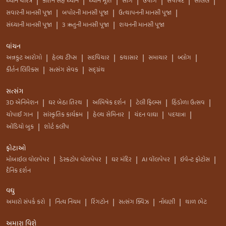
ધ્યાન ચરિત્ર
કીર્તન સહ ધ્યાન
ધ્યાન મૂર્તિ
સાંગ
ઉપાંગ
સપાર્ષદ
સલિલ
|
|
|
|
|
|
|
સવારની માનસી પૂજા
બપોરની માનસી પૂજા
ઉત્થાપનની માનસી પૂજા
|
|
|
સંધ્યાની માનસી પૂજા
3 ઋતુની માનસી પૂજા
શયનની માનસી પૂજા
|
|
વાંચન
અન્નકુટ આરોગો
હેલ્થ ટીપ્સ
સદવિચાર
કથાસાર
સમાચાર
બ્લોગ
|
|
|
|
|
|
કીર્તન લિરિક્સ
સત્સંગ સેવક
સદ્ગ્રંથ
|
|
સત્સંગ
3D એનિમેશન
ઘર બેઠા તિરથ
અભિષેક દર્શન
ટેલી ફિલ્મ્સ
હિંડોળા ઉત્સવ
|
|
|
|
|
ચોપાઈ ગાન
સાંસ્કૃતિક કાર્યક્રમ
હેલ્થ સેમિનાર
ચંદન વાઘા
પદયાત્રા
|
|
|
|
|
ઑડિયો બુક
શોર્ટ કલીપ
|
ફોટાઓ
મોબાઇલ વોલપેપર
ડેસ્કટોપ વોલપેપર
ઘર મંદિર
AI વૉલપેપર
ઇવેન્ટ ફોટોસ
|
|
|
|
|
દૈનિક દર્શન
વધુ
અમારો સંપર્ક કરો
નિત્ય નિયમ
રિંગટોન
સત્સંગ ક્વિઝ
નોંધણી
થાળ ભેટ
|
|
|
|
|
અમારા વિશે