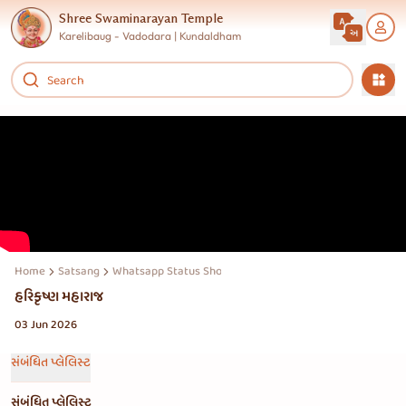
Shree Swaminarayan Temple
Karelibaug - Vadodara | Kundaldham
Home
Satsang
Whatsapp Status Shorts Reels Story
હરિકૃષ્ણ મહારાજ
03 Jun 2026
સંબંધિત પ્લેલિસ્ટ
સંબંધિત પ્લેલિસ્ટ