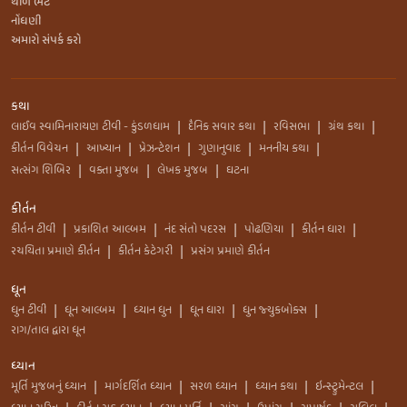
થાળ ભેટ
નોંધણી
અમારો સંપર્ક કરો
કથા
લાઈવ સ્વામિનારાયણ ટીવી - કુંડળધામ
દૈનિક સવાર કથા
રવિસભા
ગ્રંથ કથા
|
|
|
|
કીર્તન વિવેચન
આખ્યાન
પ્રેઝન્ટેશન
ગુણાનુવાદ
મનનીય કથા
|
|
|
|
|
સત્સંગ શિબિર
વક્તા મુજબ
લેખક મુજબ
ઘટના
|
|
|
કીર્તન
કીર્તન ટીવી
પ્રકાશિત આલ્બમ
નંદ સંતો પદરસ
પોઢણિયા
કીર્તન ધારા
|
|
|
|
|
રચયિતા પ્રમાણે કીર્તન
કીર્તન કેટેગરી
પ્રસંગ પ્રમાણે કીર્તન
|
|
ધૂન
ધુન ટીવી
ધૂન આલ્બમ
ધ્યાન ધુન
ધૂન ધારા
ધુન જ્યુકબોક્સ
|
|
|
|
|
રાગ/તાલ દ્વારા ધૂન
ધ્યાન
મૂર્તિ મુજબનું ધ્યાન
માર્ગદર્શિત ધ્યાન
સરળ ધ્યાન
ધ્યાન કથા
ઇન્સ્ટ્રુમેન્ટલ
|
|
|
|
|