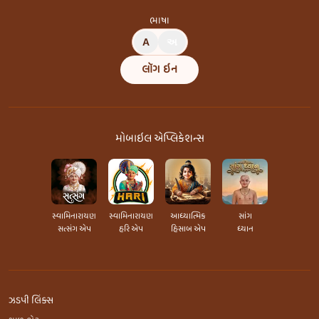
ભાષા
A
અ
લૉગ ઇન
મોબાઇલ એપ્લિકેશન્સ
સ્વામિનારાયણ
સ્વામિનારાયણ
આધ્યાત્મિક
સાંગ
સત્સંગ એપ
હરિ એપ
હિસાબ એપ
ધ્યાન
ઝડપી લિંક્સ