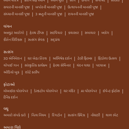
ધ્યાન ચરિત્ર
કીર્તન સહ ધ્યાન
ધ્યાન મૂર્તિ
સાંગ
ઉપાંગ
સપાર્ષદ
સલિલ
|
|
|
|
|
|
|
સવારની માનસી પૂજા
બપોરની માનસી પૂજા
ઉત્થાપનની માનસી પૂજા
|
|
|
સંધ્યાની માનસી પૂજા
3 ઋતુની માનસી પૂજા
શયનની માનસી પૂજા
|
|
વાંચન
અન્નકુટ આરોગો
હેલ્થ ટીપ્સ
સદવિચાર
કથાસાર
સમાચાર
બ્લોગ
|
|
|
|
|
|
કીર્તન લિરિક્સ
સત્સંગ સેવક
સદ્ગ્રંથ
|
|
સત્સંગ
3D એનિમેશન
ઘર બેઠા તિરથ
અભિષેક દર્શન
ટેલી ફિલ્મ્સ
હિંડોળા ઉત્સવ
|
|
|
|
|
ચોપાઈ ગાન
સાંસ્કૃતિક કાર્યક્રમ
હેલ્થ સેમિનાર
ચંદન વાઘા
પદયાત્રા
|
|
|
|
|
ઑડિયો બુક
શોર્ટ કલીપ
|
ફોટાઓ
મોબાઇલ વોલપેપર
ડેસ્કટોપ વોલપેપર
ઘર મંદિર
AI વૉલપેપર
ઇવેન્ટ ફોટોસ
|
|
|
|
|
દૈનિક દર્શન
વધુ
અમારો સંપર્ક કરો
નિત્ય નિયમ
રિંગટોન
સત્સંગ ક્વિઝ
નોંધણી
થાળ ભેટ
|
|
|
|
|
અમારા વિશે