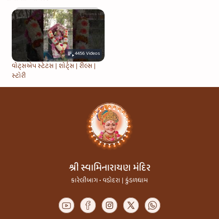
4456
Videos
વોટ્સએપ સ્ટેટસ | શોર્ટ્સ | રીલ્સ |
સ્ટોરી
શ્રી સ્વામિનારાયણ મંદિર
કારેલીબાગ • વડોદરા | કુંડળધામ