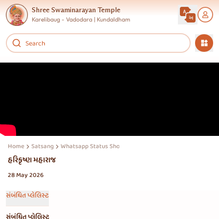
Shree Swaminarayan Temple
Karelibaug - Vadodara | Kundaldham
Home
Satsang
Whatsapp Status Shorts Reels Story
હરિકૃષ્ણ મહારાજ
28 May 2026
સંબંધિત પ્લેલિસ્ટ
સંબંધિત પ્લેલિસ્ટ