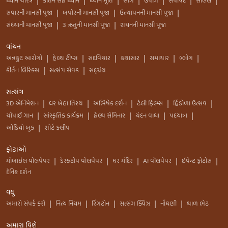
ધ્યાન ચરિત્ર
કીર્તન સહ ધ્યાન
ધ્યાન મૂર્તિ
સાંગ
ઉપાંગ
સપાર્ષદ
સલિલ
|
|
|
|
|
|
|
સવારની માનસી પૂજા
બપોરની માનસી પૂજા
ઉત્થાપનની માનસી પૂજા
|
|
|
સંધ્યાની માનસી પૂજા
3 ઋતુની માનસી પૂજા
શયનની માનસી પૂજા
|
|
વાંચન
અન્નકુટ આરોગો
હેલ્થ ટીપ્સ
સદવિચાર
કથાસાર
સમાચાર
બ્લોગ
|
|
|
|
|
|
કીર્તન લિરિક્સ
સત્સંગ સેવક
સદ્ગ્રંથ
|
|
સત્સંગ
3D એનિમેશન
ઘર બેઠા તિરથ
અભિષેક દર્શન
ટેલી ફિલ્મ્સ
હિંડોળા ઉત્સવ
|
|
|
|
|
ચોપાઈ ગાન
સાંસ્કૃતિક કાર્યક્રમ
હેલ્થ સેમિનાર
ચંદન વાઘા
પદયાત્રા
|
|
|
|
|
ઑડિયો બુક
શોર્ટ કલીપ
|
ફોટાઓ
મોબાઇલ વોલપેપર
ડેસ્કટોપ વોલપેપર
ઘર મંદિર
AI વૉલપેપર
ઇવેન્ટ ફોટોસ
|
|
|
|
|
દૈનિક દર્શન
વધુ
અમારો સંપર્ક કરો
નિત્ય નિયમ
રિંગટોન
સત્સંગ ક્વિઝ
નોંધણી
થાળ ભેટ
|
|
|
|
|
અમારા વિશે