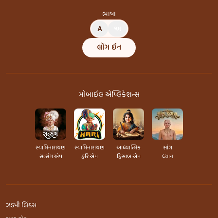
ભાષા
A
અ
લૉગ ઇન
મોબાઇલ એપ્લિકેશન્સ
સ્વામિનારાયણ
સ્વામિનારાયણ
આધ્યાત્મિક
સાંગ
સત્સંગ એપ
હરિ એપ
હિસાબ એપ
ધ્યાન
ઝડપી લિંક્સ