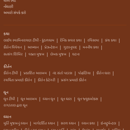
થાળ ભેટ
નોંધણી
અમારો સંપર્ક કરો
કથા
લાઈવ સ્વામિનારાયણ ટીવી - કુંડળધામ
દૈનિક સવાર કથા
રવિસભા
ગ્રંથ કથા
|
|
|
|
કીર્તન વિવેચન
આખ્યાન
પ્રેઝન્ટેશન
ગુણાનુવાદ
મનનીય કથા
|
|
|
|
|
સત્સંગ શિબિર
વક્તા મુજબ
લેખક મુજબ
ઘટના
|
|
|
કીર્તન
કીર્તન ટીવી
પ્રકાશિત આલ્બમ
નંદ સંતો પદરસ
પોઢણિયા
કીર્તન ધારા
|
|
|
|
|
રચયિતા પ્રમાણે કીર્તન
કીર્તન કેટેગરી
પ્રસંગ પ્રમાણે કીર્તન
|
|
ધૂન
ધુન ટીવી
ધૂન આલ્બમ
ધ્યાન ધુન
ધૂન ધારા
ધુન જ્યુકબોક્સ
|
|
|
|
|
રાગ/તાલ દ્વારા ધૂન
ધ્યાન
મૂર્તિ મુજબનું ધ્યાન
માર્ગદર્શિત ધ્યાન
સરળ ધ્યાન
ધ્યાન કથા
ઇન્સ્ટ્રુમેન્ટલ
|
|
|
|
|