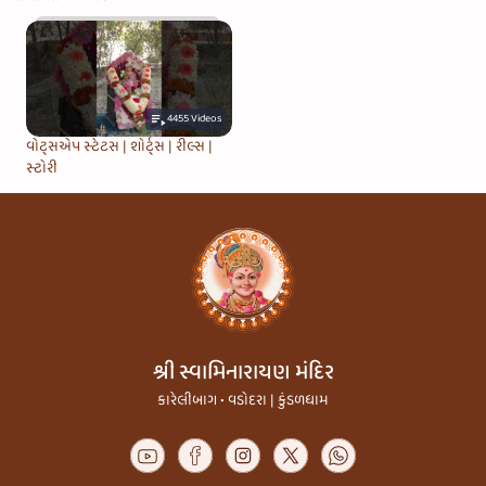
4455
Videos
વોટ્સએપ સ્ટેટસ | શોર્ટ્સ | રીલ્સ |
સ્ટોરી
શ્રી સ્વામિનારાયણ મંદિર
કારેલીબાગ • વડોદરા | કુંડળધામ