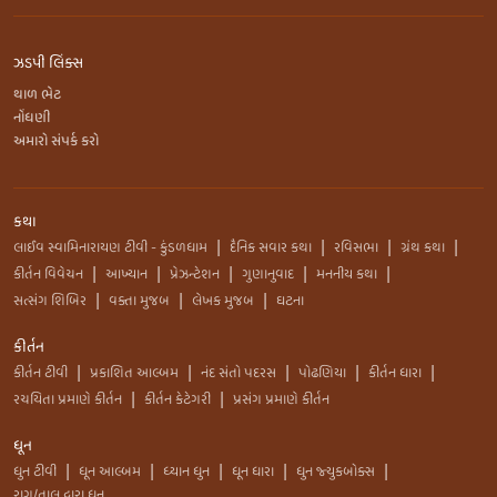
ઝડપી લિંક્સ
થાળ ભેટ
નોંધણી
અમારો સંપર્ક કરો
કથા
લાઈવ સ્વામિનારાયણ ટીવી - કુંડળધામ
દૈનિક સવાર કથા
રવિસભા
ગ્રંથ કથા
|
|
|
|
કીર્તન વિવેચન
આખ્યાન
પ્રેઝન્ટેશન
ગુણાનુવાદ
મનનીય કથા
|
|
|
|
|
સત્સંગ શિબિર
વક્તા મુજબ
લેખક મુજબ
ઘટના
|
|
|
કીર્તન
કીર્તન ટીવી
પ્રકાશિત આલ્બમ
નંદ સંતો પદરસ
પોઢણિયા
કીર્તન ધારા
|
|
|
|
|
રચયિતા પ્રમાણે કીર્તન
કીર્તન કેટેગરી
પ્રસંગ પ્રમાણે કીર્તન
|
|
ધૂન
ધુન ટીવી
ધૂન આલ્બમ
ધ્યાન ધુન
ધૂન ધારા
ધુન જ્યુકબોક્સ
|
|
|
|
|
રાગ/તાલ દ્વારા ધૂન