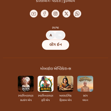
કારેલીબાગ • વડોદરા | કુંડળધામ
ભાષા
A
અ
લૉગ ઇન
મોબાઇલ એપ્લિકેશન્સ
સ્વામિનારાયણ
સ્વામિનારાયણ
આધ્યાત્મિક
સાંગ
સત્સંગ એપ
હરિ એપ
હિસાબ એપ
ધ્યાન