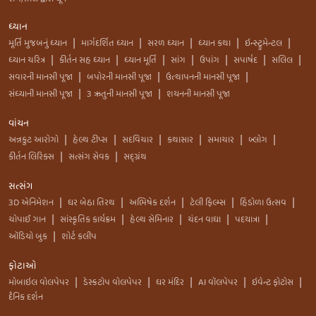
ધ્યાન
મૂર્તિ મુજબનું ધ્યાન
માર્ગદર્શિત ધ્યાન
સરળ ધ્યાન
ધ્યાન કથા
ઇન્સ્ટ્રુમેન્ટલ
|
|
|
|
|
ધ્યાન ચરિત્ર
કીર્તન સહ ધ્યાન
ધ્યાન મૂર્તિ
સાંગ
ઉપાંગ
સપાર્ષદ
સલિલ
|
|
|
|
|
|
|
સવારની માનસી પૂજા
બપોરની માનસી પૂજા
ઉત્થાપનની માનસી પૂજા
|
|
|
સંધ્યાની માનસી પૂજા
3 ઋતુની માનસી પૂજા
શયનની માનસી પૂજા
|
|
વાંચન
અન્નકુટ આરોગો
હેલ્થ ટીપ્સ
સદવિચાર
કથાસાર
સમાચાર
બ્લોગ
|
|
|
|
|
|
કીર્તન લિરિક્સ
સત્સંગ સેવક
સદ્ગ્રંથ
|
|
સત્સંગ
3D એનિમેશન
ઘર બેઠા તિરથ
અભિષેક દર્શન
ટેલી ફિલ્મ્સ
હિંડોળા ઉત્સવ
|
|
|
|
|
ચોપાઈ ગાન
સાંસ્કૃતિક કાર્યક્રમ
હેલ્થ સેમિનાર
ચંદન વાઘા
પદયાત્રા
|
|
|
|
|
ઑડિયો બુક
શોર્ટ કલીપ
|
ફોટાઓ
મોબાઇલ વોલપેપર
ડેસ્કટોપ વોલપેપર
ઘર મંદિર
AI વૉલપેપર
ઇવેન્ટ ફોટોસ
|
|
|
|
|
દૈનિક દર્શન