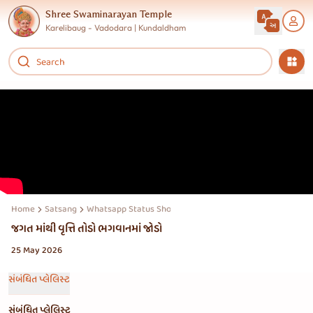
Shree Swaminarayan Temple
Karelibaug - Vadodara | Kundaldham
Home
Satsang
Whatsapp Status Shorts Reels Story
જગત માંથી વૃત્તિ તોડો ભગવાનમાં જોડો
25 May 2026
સંબંધિત પ્લેલિસ્ટ
સંબંધિત પ્લેલિસ્ટ