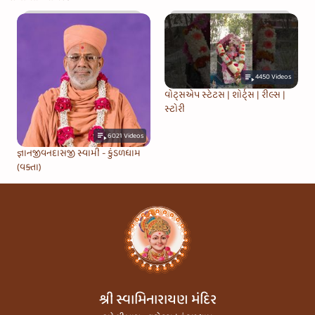
4450
Videos
વોટ્સએપ સ્ટેટસ | શોર્ટ્સ | રીલ્સ |
સ્ટોરી
6021
Videos
જ્ઞાનજીવનદાસજી સ્વામી - કુંડળધામ
(વક્તા)
શ્રી સ્વામિનારાયણ મંદિર