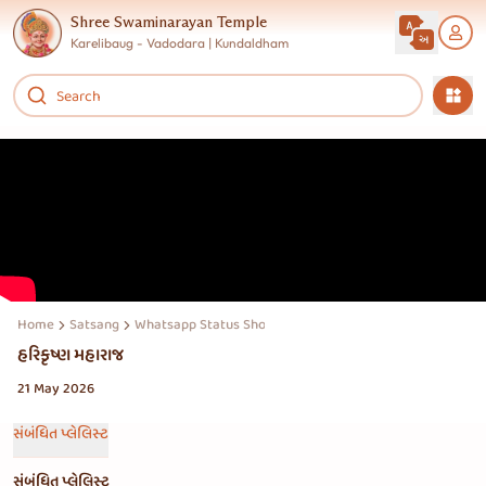
Shree Swaminarayan Temple
Karelibaug - Vadodara | Kundaldham
Home
Satsang
Whatsapp Status Shorts Reels Story
હરિકૃષ્ણ મહારાજ
21 May 2026
સંબંધિત પ્લેલિસ્ટ
સંબંધિત પ્લેલિસ્ટ