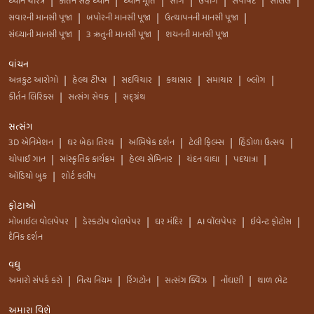
ધ્યાન ચરિત્ર
કીર્તન સહ ધ્યાન
ધ્યાન મૂર્તિ
સાંગ
ઉપાંગ
સપાર્ષદ
સલિલ
|
|
|
|
|
|
|
સવારની માનસી પૂજા
બપોરની માનસી પૂજા
ઉત્થાપનની માનસી પૂજા
|
|
|
સંધ્યાની માનસી પૂજા
3 ઋતુની માનસી પૂજા
શયનની માનસી પૂજા
|
|
વાંચન
અન્નકુટ આરોગો
હેલ્થ ટીપ્સ
સદવિચાર
કથાસાર
સમાચાર
બ્લોગ
|
|
|
|
|
|
કીર્તન લિરિક્સ
સત્સંગ સેવક
સદ્ગ્રંથ
|
|
સત્સંગ
3D એનિમેશન
ઘર બેઠા તિરથ
અભિષેક દર્શન
ટેલી ફિલ્મ્સ
હિંડોળા ઉત્સવ
|
|
|
|
|
ચોપાઈ ગાન
સાંસ્કૃતિક કાર્યક્રમ
હેલ્થ સેમિનાર
ચંદન વાઘા
પદયાત્રા
|
|
|
|
|
ઑડિયો બુક
શોર્ટ કલીપ
|
ફોટાઓ
મોબાઇલ વોલપેપર
ડેસ્કટોપ વોલપેપર
ઘર મંદિર
AI વૉલપેપર
ઇવેન્ટ ફોટોસ
|
|
|
|
|
દૈનિક દર્શન
વધુ
અમારો સંપર્ક કરો
નિત્ય નિયમ
રિંગટોન
સત્સંગ ક્વિઝ
નોંધણી
થાળ ભેટ
|
|
|
|
|
અમારા વિશે