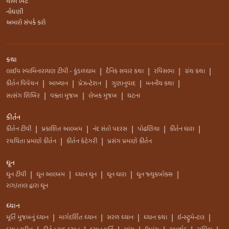
થાળ ભેટ
નોંધણી
અમારો સંપર્ક કરો
કથા
લાઈવ સ્વામિનારાયણ ટીવી - કુંડળધામ
દૈનિક સવાર કથા
રવિસભા
ગ્રંથ કથા
|
|
|
|
કીર્તન વિવેચન
આખ્યાન
પ્રેઝન્ટેશન
ગુણાનુવાદ
મનનીય કથા
|
|
|
|
|
સત્સંગ શિબિર
વક્તા મુજબ
લેખક મુજબ
ઘટના
|
|
|
કીર્તન
કીર્તન ટીવી
પ્રકાશિત આલ્બમ
નંદ સંતો પદરસ
પોઢણિયા
કીર્તન ધારા
|
|
|
|
|
રચયિતા પ્રમાણે કીર્તન
કીર્તન કેટેગરી
પ્રસંગ પ્રમાણે કીર્તન
|
|
ધૂન
ધુન ટીવી
ધૂન આલ્બમ
ધ્યાન ધુન
ધૂન ધારા
ધુન જ્યુકબોક્સ
|
|
|
|
|
રાગ/તાલ દ્વારા ધૂન
ધ્યાન
મૂર્તિ મુજબનું ધ્યાન
માર્ગદર્શિત ધ્યાન
સરળ ધ્યાન
ધ્યાન કથા
ઇન્સ્ટ્રુમેન્ટલ
|
|
|
|
|