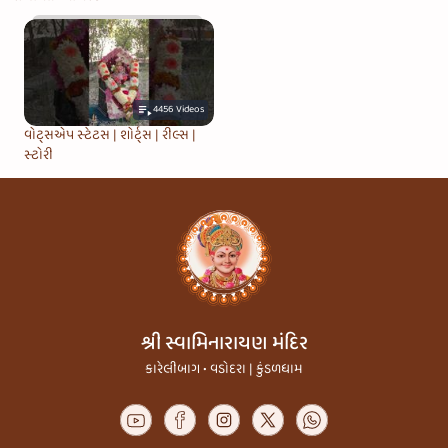
4456
Videos
વોટ્સએપ સ્ટેટસ | શોર્ટ્સ | રીલ્સ |
સ્ટોરી
શ્રી સ્વામિનારાયણ મંદિર
કારેલીબાગ • વડોદરા | કુંડળધામ