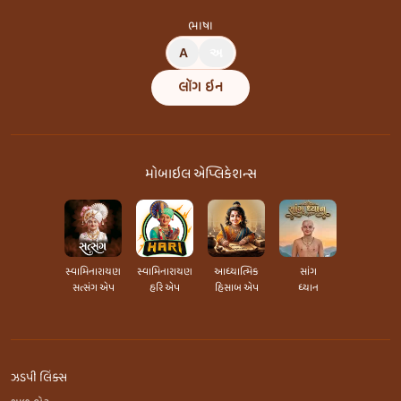
ભાષા
A
અ
લૉગ ઇન
મોબાઇલ એપ્લિકેશન્સ
સ્વામિનારાયણ
સ્વામિનારાયણ
આધ્યાત્મિક
સાંગ
સત્સંગ એપ
હરિ એપ
હિસાબ એપ
ધ્યાન
ઝડપી લિંક્સ