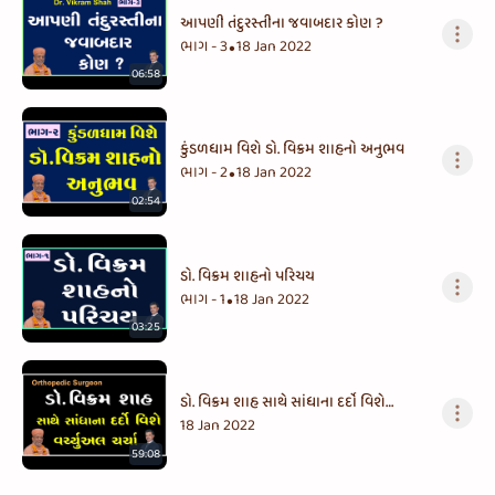
આપણી તંદુરસ્તીના જવાબદાર કોણ ?
ભાગ - 3
18 Jan 2022
•
06:58
કુંડળધામ વિશે ડો. વિક્રમ શાહનો અનુભવ
ભાગ - 2
18 Jan 2022
•
02:54
ડો. વિક્રમ શાહનો પરિચય
ભાગ - 1
18 Jan 2022
•
03:25
ડો. વિક્રમ શાહ સાથે સાંધાના દર્દો વિશે
વચ્યુઅલ ચર્ચા
18 Jan 2022
59:08