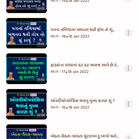
સાંધા જકડાય જતા હોય તો શું કરવું ?
ભાગ - 19
18 Jan 2022
•
02:13
પગના તળિયામાં બળતરા થતી હોય તો શું
કરવું ?
ભાગ - 18
18 Jan 2022
•
01:02
હાડકાંના સાંધામાં કટ કટ અવાજ આવે છે તેનું
શું કારણ ?
ભાગ - 17
18 Jan 2022
•
01:42
ઓસ્ટીયોપરોસિસ થવાનું મુખ્ય કારણ શું ?
ભાગ - 16
18 Jan 2022
•
02:00
બેઠતા-ઉઠતા-ચાલતા ઘૂંટણમાં દુ:ખાવો થતો