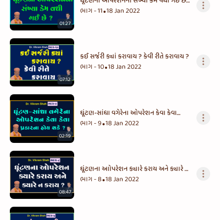
ઘૂંટણના ઓપરેશનની સંખ્યા કેમ વધી ગઈ છે
?
ભાગ - 11
18 Jan 2022
•
01:27
કઈ સર્જરી ક્યાં કરાવાય ? કેવી રીતે કરાવાય ?
ભાગ - 10
18 Jan 2022
•
07:12
ઘૂંટણ-સાંધા વગેરેના ઓપરેશન કેવા કેવા
પ્રકારના હોય શકે ?
ભાગ - 9
18 Jan 2022
•
02:19
ઘૂંટણના આોપરેશન ક્યારે કરાય અને ક્યારે ન
કરાય ?
ભાગ - 8
18 Jan 2022
•
08:47