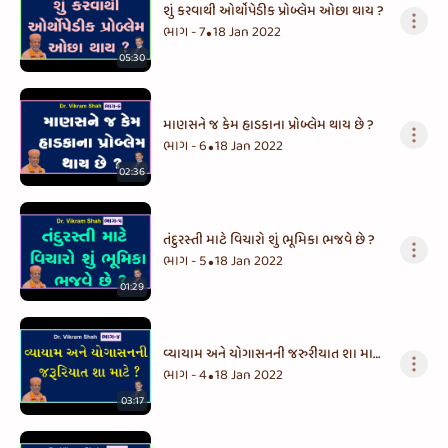
શું કરવાથી ઓર્થોપેડીક પ્રોબ્લેમ ઓછા થાય ?
ભાગ - 7
18 Jan 2022
•
05:30
માણસને જ કેમ હાડકાના પ્રોબ્લેમ થાય છે ?
ભાગ - 6
18 Jan 2022
•
02:36
તંદુરસ્તી માટે વિચારો શું ભૂમિકા ભજવે છે ?
ભાગ - 5
18 Jan 2022
•
01:29
વ્યાયામ અને યોગાસનની જરુરીયાત શા માટે
?
ભાગ - 4
18 Jan 2022
•
03:17