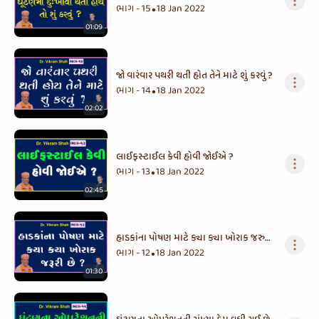
હોય તો શું કરવુ ?
ભાગ - 15
18 Jan 2022
•
01:09
જો વારંવાર પથરી થતી હોત તેને માટે શું કરવું ?
ભાગ - 14
18 Jan 2022
•
02:02
લાઈફસ્ટાઈલ કેવી હોવી જોઈએ ?
ભાગ - 13
18 Jan 2022
•
02:45
હાડકાંના પોષણ માટે ક્યા ક્યા ખોરાક જરુરી
છે ?
ભાગ - 12
18 Jan 2022
•
01:30