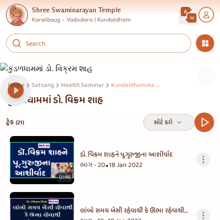
Shree Swaminarayan Temple
Karelibaug - Vadodara | Kundaldham
Home
Satsang
Health Seminar
Kundaldhamma Dr. Vikram Shah
કુંડળધામમાં ડો. વિક્રમ શાહ
ટ્રેક
સૉર્ટ કરો
(21)
ડો. વિક્રમ શાહને પૂ.ગુરુજીના આશીર્વાદ
ભાગ - 20
18 Jan 2022
•
01:46
લાંબો સમય બેસી રહેવાથી કે ઊભા રહેવાથી