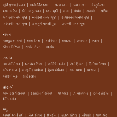
મૂર્તિ મુજબનું ધ્યાન
માર્ગદર્શિત ધ્યાન
સરળ ધ્યાન
ધ્યાન કથા
ઇન્સ્ટ્રુમેન્ટલ
|
|
|
|
|
ધ્યાન ચરિત્ર
કીર્તન સહ ધ્યાન
ધ્યાન મૂર્તિ
સાંગ
ઉપાંગ
સપાર્ષદ
સલિલ
|
|
|
|
|
|
|
સવારની માનસી પૂજા
બપોરની માનસી પૂજા
ઉત્થાપનની માનસી પૂજા
|
|
|
સંધ્યાની માનસી પૂજા
3 ઋતુની માનસી પૂજા
શયનની માનસી પૂજા
|
|
વાંચન
અન્નકુટ આરોગો
હેલ્થ ટીપ્સ
સદવિચાર
કથાસાર
સમાચાર
બ્લોગ
|
|
|
|
|
|
કીર્તન લિરિક્સ
સત્સંગ સેવક
સદ્ગ્રંથ
|
|
સત્સંગ
3D એનિમેશન
ઘર બેઠા તિરથ
અભિષેક દર્શન
ટેલી ફિલ્મ્સ
હિંડોળા ઉત્સવ
|
|
|
|
|
ચોપાઈ ગાન
સાંસ્કૃતિક કાર્યક્રમ
હેલ્થ સેમિનાર
ચંદન વાઘા
પદયાત્રા
|
|
|
|
|
ઑડિયો બુક
શોર્ટ કલીપ
|
ફોટાઓ
મોબાઇલ વોલપેપર
ડેસ્કટોપ વોલપેપર
ઘર મંદિર
AI વૉલપેપર
ઇવેન્ટ ફોટોસ
|
|
|
|
|
દૈનિક દર્શન
વધુ
અમારો સંપર્ક કરો
નિત્ય નિયમ
રિંગટોન
સત્સંગ ક્વિઝ
નોંધણી
થાળ ભેટ
|
|
|
|
|