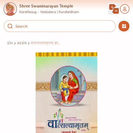
Shree Swaminarayan Temple
Karelibaug - Vadodara | Kundaldham
હોમ
સદગ્રંથ
वात्सल्यामृतम् (मराठी)