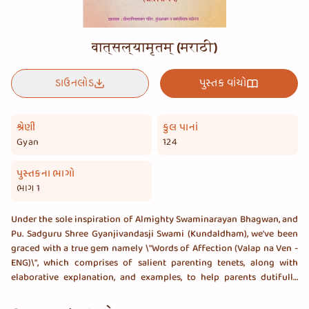
वात्सल्यामृतम् (मराठी)
ડાઉનલોડ
પુસ્તક વાંચો
શ્રેણી
કુલ પાનાં
Gyan
124
પુસ્તકના ભાગો
ભાગ 1
Under the sole inspiration of Almighty Swaminarayan Bhagwan, and
Pu. Sadguru Shree Gyanjivandasji Swami (Kundaldham), we've been
graced with a true gem namely \"Words of Affection (Valap na Ven -
ENG)\", which comprises of salient parenting tenets, along with
elaborative explanation, and examples, to help parents dutifully
raise their children. This book was published on 30th Aug 2016 by
Shree Swaminarayan Mandir – Kundaldham, and Karelibaug,