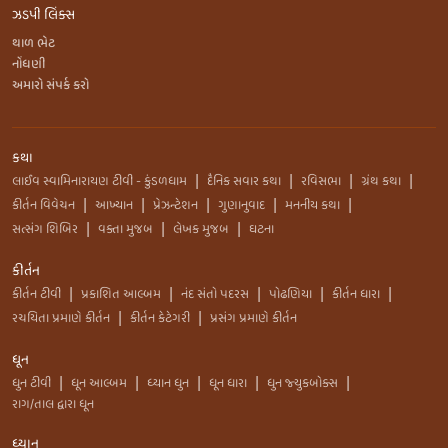
ઝડપી લિંક્સ
થાળ ભેટ
નોંધણી
અમારો સંપર્ક કરો
કથા
લાઈવ સ્વામિનારાયણ ટીવી - કુંડળધામ
દૈનિક સવાર કથા
રવિસભા
ગ્રંથ કથા
|
|
|
|
કીર્તન વિવેચન
આખ્યાન
પ્રેઝન્ટેશન
ગુણાનુવાદ
મનનીય કથા
|
|
|
|
|
સત્સંગ શિબિર
વક્તા મુજબ
લેખક મુજબ
ઘટના
|
|
|
કીર્તન
કીર્તન ટીવી
પ્રકાશિત આલ્બમ
નંદ સંતો પદરસ
પોઢણિયા
કીર્તન ધારા
|
|
|
|
|
રચયિતા પ્રમાણે કીર્તન
કીર્તન કેટેગરી
પ્રસંગ પ્રમાણે કીર્તન
|
|
ધૂન
ધુન ટીવી
ધૂન આલ્બમ
ધ્યાન ધુન
ધૂન ધારા
ધુન જ્યુકબોક્સ
|
|
|
|
|
રાગ/તાલ દ્વારા ધૂન
ધ્યાન