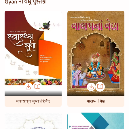
Gyan ના વધુ પુસ્તકો
Vadodara. The book was compiled by Pu. Ishwarcharandasji Swami,
along with several other Santo/Haribhakto. The book showers the
parents with a great recipe, to enable them imbibe some great
qualities as they deem appropriate in their children, to not only
ensure a spiritually fulfilling life for the children, but also enable
them lead a life full of integrity, and honesty. The book
encompasses key insights for parents, to enable them nurture their
children for a better, brighter tomorrow. The tenets as ordained in
the book if dutifully followed by the parents, would not only ensure
that they sow the seeds for their children's brighter tomorrow, but
also ensure they play a pivotal role in the overall societal
upliftment, besides earning precious 'raajipo' of Maharaj, and Santo.
To enable children lead a successful life, physical, mental, and
spiritual evolution is quintessential. And this development begins
even before a child is conceived. The book in a very easily
comprehensible language comprises of all the necessary
स्वास्थ्य सुधा (हिंदी)
વાલપનાં વેણ
ingredients for a child's development right from prenatal through
to adulthood. The book puts great emphasis on the circle, ambience,
neighborhood, and the education in which the child is imbued
which is going to shape his or her future. Additionally, the book also
sheds light on the repercussions of the Internet if used