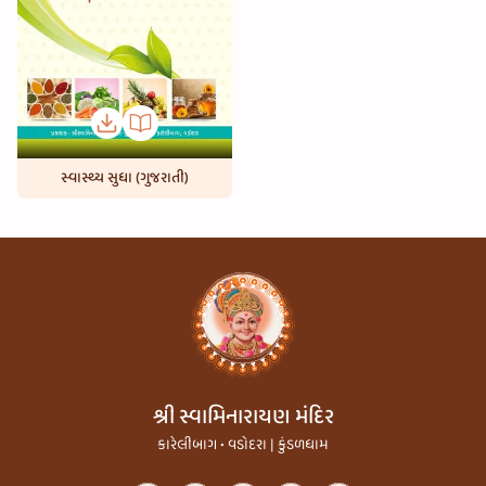
સ્વાસ્થ્ય સુધા (ગુજરાતી)
શ્રી સ્વામિનારાયણ મંદિર
કારેલીબાગ • વડોદરા | કુંડળધામ