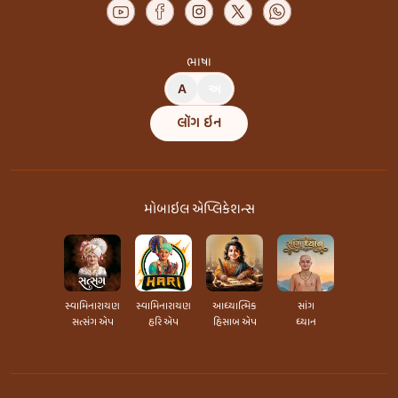
ભાષા
A
અ
લૉગ ઇન
મોબાઇલ એપ્લિકેશન્સ
સ્વામિનારાયણ
સ્વામિનારાયણ
આધ્યાત્મિક
સાંગ
સત્સંગ એપ
હરિ એપ
હિસાબ એપ
ધ્યાન