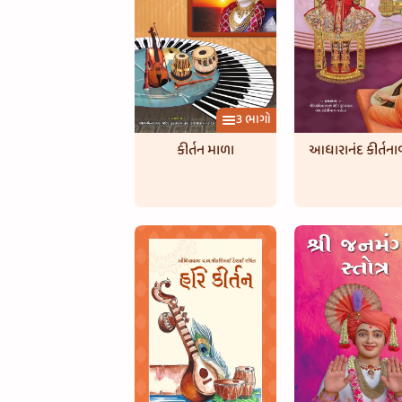
3 ભાગો
કીર્તન માળા
આધારાનંદ કીર્તન