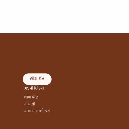
લૉગ ઇન
ઝડપી લિંક્સ
થાળ ભેટ
નોંધણી
અમારો સંપર્ક કરો