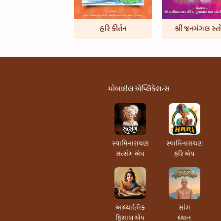
હરિ કીર્તન
શ્રી જનમંગલ સ્તોત
મોબાઇલ એપ્લિકેશન્સ
સ્વામિનારાયણ
સ્વામિનારાયણ
સત્સંગ એપ
હરિ એપ
આધ્યાત્મિક
સાંગ
હિસાબ એપ
ધ્યાન