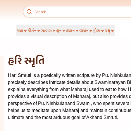
કથા
કીર્તન
સત્સંગ
ધૂન
ધ્યાન
વાંચન
ફોટા
વધુ
હરિ સ્મૃતિ
Hari Smruti is a poetically written scripture by Pu. Nishkul
precisely describes intricate details about Swaminarayan 
explains everything from what Maharaj used to eat to how He
provides a visual description of Maharaj, but also provides
perspective of Pu. Nishkulanand Swami, who spent several 
helps us to meditate upon Maharaj and maintain continuous t
ultimate and the most arduous goal of Akhand Smruti.