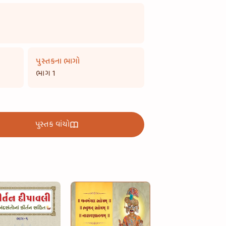
પુસ્તકના ભાગો
ભાગ 1
પુસ્તક વાંચો