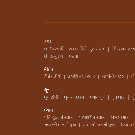
કથા
લાઈવ સ્વામિનારાયણ ટીવી - કુંડળધામ
દૈનિક સવાર ક
|
લેખક મુજબ
ઘટના
|
કીર્તન
કીર્તન ટીવી
પ્રકાશિત આલ્બમ
નંદ સંતો પદરસ
પ
|
|
|
ધૂન
ધુન ટીવી
ધૂન આલ્બમ
ધ્યાન ધુન
ધૂન ધારા
ધ
|
|
|
|
ધ્યાન
મૂર્તિ મુજબનું ધ્યાન
માર્ગદર્શિત ધ્યાન
સરળ ધ્યાન
|
|
|
સવારની માનસી પૂજા
બપોરની માનસી પૂજા
ઉત્થાપન
|
|