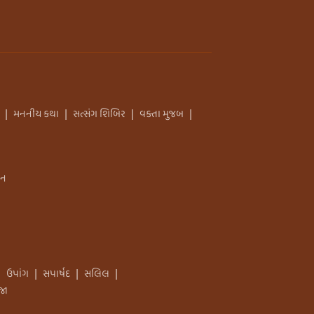
મનનીય કથા
સત્સંગ શિબિર
વક્તા મુજબ
|
|
|
|
તન
ઉપાંગ
સપાર્ષદ
સલિલ
|
|
|
|
જા