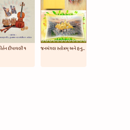
ીર્તન દીપાવલી ૧
જનમંગલ સ્તોત્રમ્ અને હનુમાન સ્તોત્રમ્