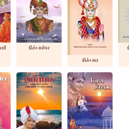
ાવલી
ક
કીર્તન સરોવર
કીર્તન સાર