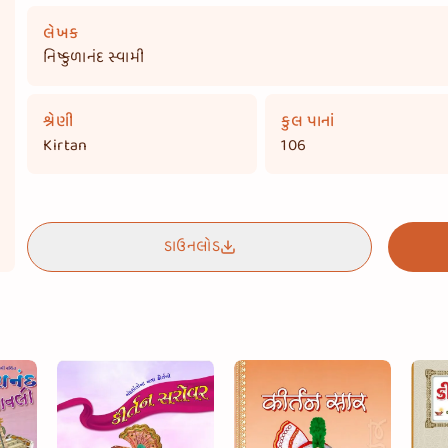
લેખક
નિષ્કુળાનંદ સ્વામી
શ્રેણી
કુલ પાનાં
Kirtan
106
ડાઉનલોડ