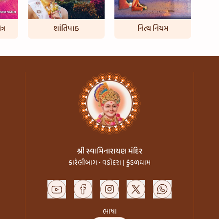
્ર
શાંતિપાઠ
નિત્ય નિયમ
શ્રી સ્વામિનારાયણ મંદિર
કારેલીબાગ • વડોદરા | કુંડળધામ
ભાષા