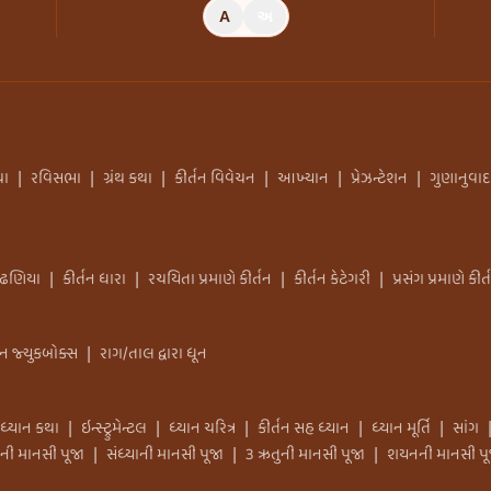
A
અ
થા
રવિસભા
ગ્રંથ કથા
કીર્તન વિવેચન
આખ્યાન
પ્રેઝન્ટેશન
ગુણાનુવાદ
|
|
|
|
|
|
ોઢણિયા
કીર્તન ધારા
રચયિતા પ્રમાણે કીર્તન
કીર્તન કેટેગરી
પ્રસંગ પ્રમાણે કીર્
|
|
|
|
ુન જ્યુકબોક્સ
રાગ/તાલ દ્વારા ધૂન
|
ધ્યાન કથા
ઇન્સ્ટ્રુમેન્ટલ
ધ્યાન ચરિત્ર
કીર્તન સહ ધ્યાન
ધ્યાન મૂર્તિ
સાંગ
|
|
|
|
|
ની માનસી પૂજા
સંધ્યાની માનસી પૂજા
3 ઋતુની માનસી પૂજા
શયનની માનસી પૂ
|
|
|