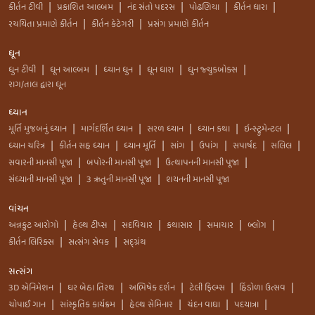
કીર્તન ટીવી
પ્રકાશિત આલ્બમ
નંદ સંતો પદરસ
પોઢણિયા
કીર્તન ધારા
|
|
|
|
|
રચયિતા પ્રમાણે કીર્તન
કીર્તન કેટેગરી
પ્રસંગ પ્રમાણે કીર્તન
|
|
ધૂન
ધુન ટીવી
ધૂન આલ્બમ
ધ્યાન ધુન
ધૂન ધારા
ધુન જ્યુકબોક્સ
|
|
|
|
|
રાગ/તાલ દ્વારા ધૂન
ધ્યાન
મૂર્તિ મુજબનું ધ્યાન
માર્ગદર્શિત ધ્યાન
સરળ ધ્યાન
ધ્યાન કથા
ઇન્સ્ટ્રુમેન્ટલ
|
|
|
|
|
ધ્યાન ચરિત્ર
કીર્તન સહ ધ્યાન
ધ્યાન મૂર્તિ
સાંગ
ઉપાંગ
સપાર્ષદ
સલિલ
|
|
|
|
|
|
|
સવારની માનસી પૂજા
બપોરની માનસી પૂજા
ઉત્થાપનની માનસી પૂજા
|
|
|
સંધ્યાની માનસી પૂજા
3 ઋતુની માનસી પૂજા
શયનની માનસી પૂજા
|
|
વાંચન
અન્નકુટ આરોગો
હેલ્થ ટીપ્સ
સદવિચાર
કથાસાર
સમાચાર
બ્લોગ
|
|
|
|
|
|
કીર્તન લિરિક્સ
સત્સંગ સેવક
સદ્ગ્રંથ
|
|
સત્સંગ
3D એનિમેશન
ઘર બેઠા તિરથ
અભિષેક દર્શન
ટેલી ફિલ્મ્સ
હિંડોળા ઉત્સવ
|
|
|
|
|
ચોપાઈ ગાન
સાંસ્કૃતિક કાર્યક્રમ
હેલ્થ સેમિનાર
ચંદન વાઘા
પદયાત્રા
|
|
|
|
|