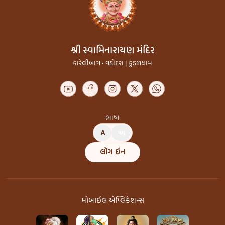
શ્રી સ્વામિનારાયણ મંદિર
કારેલીબાગ • વડોદરા | કુંડળધામ
ભાષા
A
અ
લૉગ ઇન
મોબાઇલ એપ્લિકેશન્સ