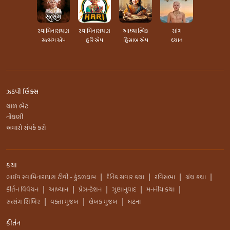
સ્વામિનારાયણ
સ્વામિનારાયણ
આધ્યાત્મિક
સાંગ
સત્સંગ એપ
હરિ એપ
હિસાબ એપ
ધ્યાન
ઝડપી લિંક્સ
થાળ ભેટ
નોંધણી
અમારો સંપર્ક કરો
કથા
લાઈવ સ્વામિનારાયણ ટીવી - કુંડળધામ
દૈનિક સવાર કથા
રવિસભા
ગ્રંથ કથા
|
|
|
|
કીર્તન વિવેચન
આખ્યાન
પ્રેઝન્ટેશન
ગુણાનુવાદ
મનનીય કથા
|
|
|
|
|
સત્સંગ શિબિર
વક્તા મુજબ
લેખક મુજબ
ઘટના
|
|
|
કીર્તન