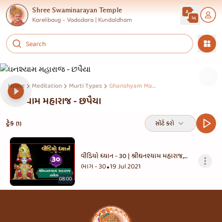
Shree Swaminarayan Temple
Karelibaug - Vadodara | Kundaldham
Home
Meditation
Murti Types
Ghanshyam Maharaj Chhapaiya
ઘનશ્યામ મહારાજ - છપૈયા
ટ્રેક
સૉર્ટ કરો
(1)
વીડિયો ધ્યાન - ૩૦ | શ્રીઘનશ્યામ મહારાજ,
છપૈયા
ભાગ - 30
19 Jul 2021
•
08:00