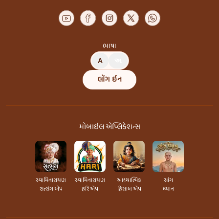
ભાષા
A
અ
લૉગ ઇન
મોબાઇલ એપ્લિકેશન્સ
સ્વામિનારાયણ
સ્વામિનારાયણ
આધ્યાત્મિક
સાંગ
સત્સંગ એપ
હરિ એપ
હિસાબ એપ
ધ્યાન