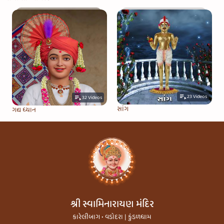
23
Videos
32
Videos
સાંગ
ગદ્ય ધ્યાન
શ્રી સ્વામિનારાયણ મંદિર
કારેલીબાગ • વડોદરા | કુંડળધામ