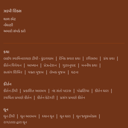
ઝડપી લિંક્સ
થાળ ભેટ
નોંધણી
અમારો સંપર્ક કરો
કથા
લાઈવ સ્વામિનારાયણ ટીવી - કુંડળધામ
દૈનિક સવાર કથા
રવિસભા
ગ્રંથ કથા
|
|
|
|
કીર્તન વિવેચન
આખ્યાન
પ્રેઝન્ટેશન
ગુણાનુવાદ
મનનીય કથા
|
|
|
|
|
સત્સંગ શિબિર
વક્તા મુજબ
લેખક મુજબ
ઘટના
|
|
|
કીર્તન
કીર્તન ટીવી
પ્રકાશિત આલ્બમ
નંદ સંતો પદરસ
પોઢણિયા
કીર્તન ધારા
|
|
|
|
|
રચયિતા પ્રમાણે કીર્તન
કીર્તન કેટેગરી
પ્રસંગ પ્રમાણે કીર્તન
|
|
ધૂન
ધુન ટીવી
ધૂન આલ્બમ
ધ્યાન ધુન
ધૂન ધારા
ધુન જ્યુકબોક્સ
|
|
|
|
|
રાગ/તાલ દ્વારા ધૂન