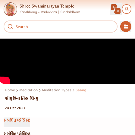
Shree Swaminarayan Temple
Karelibaug - Vadodara | Kundaldham
Home
Meditation
Meditation Types
Saang
શ્રીહરિના તિલ ચિન્હ
24 Oct 2021
સંબંધિત પ્લેલિસ્ટ
સંબંધિત પ્લેલિસ્ટ