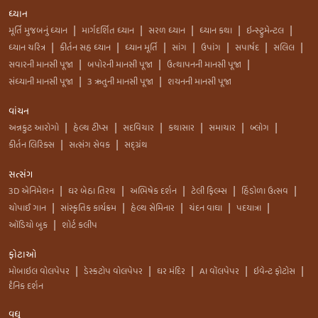
ધ્યાન
મૂર્તિ મુજબનું ધ્યાન
માર્ગદર્શિત ધ્યાન
સરળ ધ્યાન
ધ્યાન કથા
ઇન્સ્ટ્રુમેન્ટલ
|
|
|
|
|
ધ્યાન ચરિત્ર
કીર્તન સહ ધ્યાન
ધ્યાન મૂર્તિ
સાંગ
ઉપાંગ
સપાર્ષદ
સલિલ
|
|
|
|
|
|
|
સવારની માનસી પૂજા
બપોરની માનસી પૂજા
ઉત્થાપનની માનસી પૂજા
|
|
|
સંધ્યાની માનસી પૂજા
3 ઋતુની માનસી પૂજા
શયનની માનસી પૂજા
|
|
વાંચન
અન્નકુટ આરોગો
હેલ્થ ટીપ્સ
સદવિચાર
કથાસાર
સમાચાર
બ્લોગ
|
|
|
|
|
|
કીર્તન લિરિક્સ
સત્સંગ સેવક
સદ્ગ્રંથ
|
|
સત્સંગ
3D એનિમેશન
ઘર બેઠા તિરથ
અભિષેક દર્શન
ટેલી ફિલ્મ્સ
હિંડોળા ઉત્સવ
|
|
|
|
|
ચોપાઈ ગાન
સાંસ્કૃતિક કાર્યક્રમ
હેલ્થ સેમિનાર
ચંદન વાઘા
પદયાત્રા
|
|
|
|
|
ઑડિયો બુક
શોર્ટ કલીપ
|
ફોટાઓ
મોબાઇલ વોલપેપર
ડેસ્કટોપ વોલપેપર
ઘર મંદિર
AI વૉલપેપર
ઇવેન્ટ ફોટોસ
|
|
|
|
|
દૈનિક દર્શન
વધુ