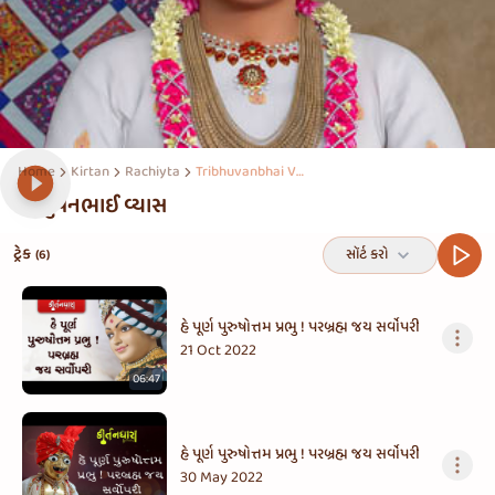
Home
Kirtan
Rachiyta
Tribhuvanbhai Vyas
ત્રિભુવનભાઈ વ્યાસ
ટ્રેક
સૉર્ટ કરો
(6)
હે પૂર્ણ પુરુષોત્તમ પ્રભુ ! પરબ્રહ્મ જય સર્વોપરી
21 Oct 2022
06:47
હે પૂર્ણ પુરુષોત્તમ પ્રભુ ! પરબ્રહ્મ જય સર્વોપરી
30 May 2022