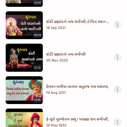
07:01
કોટી બ્રહ્માંડનો નાથ સર્વોપરી, તે વિના સ્થાન છે
કોણ ખાલી
18 Sep 2021
09:59
કોટી બ્રહ્માંડનો નાથ સર્વોપરી
05 Nov 2020
12:13
ઉપવન બગીચા બાગમાં ઋતુરાજ રમ્ય વસંતમાં,
19 Aug 2017
13:18
હે પૂર્ણ પુરુષોત્તમ પ્રભુ ! પરબ્રહ્મ જય સર્વોપરી,
19 May 1992