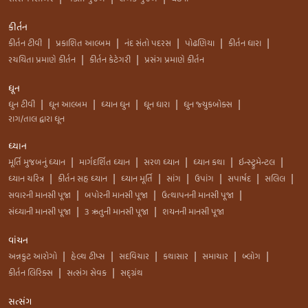
કીર્તન
કીર્તન ટીવી
પ્રકાશિત આલ્બમ
નંદ સંતો પદરસ
પોઢણિયા
કીર્તન ધારા
|
|
|
|
|
રચયિતા પ્રમાણે કીર્તન
કીર્તન કેટેગરી
પ્રસંગ પ્રમાણે કીર્તન
|
|
ધૂન
ધુન ટીવી
ધૂન આલ્બમ
ધ્યાન ધુન
ધૂન ધારા
ધુન જ્યુકબોક્સ
|
|
|
|
|
રાગ/તાલ દ્વારા ધૂન
ધ્યાન
મૂર્તિ મુજબનું ધ્યાન
માર્ગદર્શિત ધ્યાન
સરળ ધ્યાન
ધ્યાન કથા
ઇન્સ્ટ્રુમેન્ટલ
|
|
|
|
|
ધ્યાન ચરિત્ર
કીર્તન સહ ધ્યાન
ધ્યાન મૂર્તિ
સાંગ
ઉપાંગ
સપાર્ષદ
સલિલ
|
|
|
|
|
|
|
સવારની માનસી પૂજા
બપોરની માનસી પૂજા
ઉત્થાપનની માનસી પૂજા
|
|
|
સંધ્યાની માનસી પૂજા
3 ઋતુની માનસી પૂજા
શયનની માનસી પૂજા
|
|
વાંચન
અન્નકુટ આરોગો
હેલ્થ ટીપ્સ
સદવિચાર
કથાસાર
સમાચાર
બ્લોગ
|
|
|
|
|
|
કીર્તન લિરિક્સ
સત્સંગ સેવક
સદ્ગ્રંથ
|
|
સત્સંગ