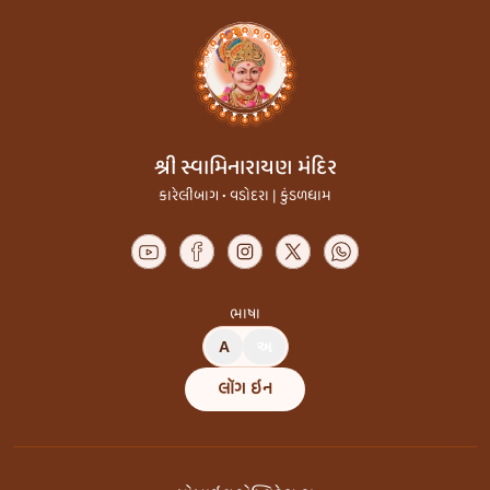
શ્રી સ્વામિનારાયણ મંદિર
કારેલીબાગ • વડોદરા | કુંડળધામ
ભાષા
A
અ
લૉગ ઇન