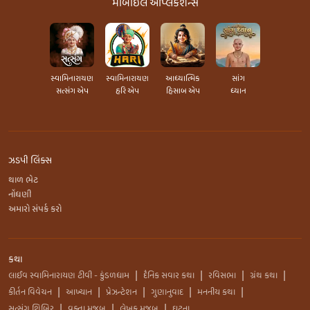
મોબાઇલ એપ્લિકેશન્સ
સ્વામિનારાયણ
સ્વામિનારાયણ
આધ્યાત્મિક
સાંગ
સત્સંગ એપ
હરિ એપ
હિસાબ એપ
ધ્યાન
ઝડપી લિંક્સ
થાળ ભેટ
નોંધણી
અમારો સંપર્ક કરો
કથા
લાઈવ સ્વામિનારાયણ ટીવી - કુંડળધામ
દૈનિક સવાર કથા
રવિસભા
ગ્રંથ કથા
|
|
|
|
કીર્તન વિવેચન
આખ્યાન
પ્રેઝન્ટેશન
ગુણાનુવાદ
મનનીય કથા
|
|
|
|
|
સત્સંગ શિબિર
વક્તા મુજબ
લેખક મુજબ
ઘટના
|
|
|