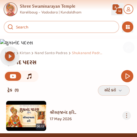
Shree Swaminarayan Temple
Karelibaug - Vadodara | Kundaldham
Home
Kirtan
Nand Santo Padras
Shukanand Padras
શુકાનંદ પદરસ
ટ્રેક
(1)
સૉર્ટ કરો
શ્રીસહજાનંદ હરિ...
17 May 2026
06:13