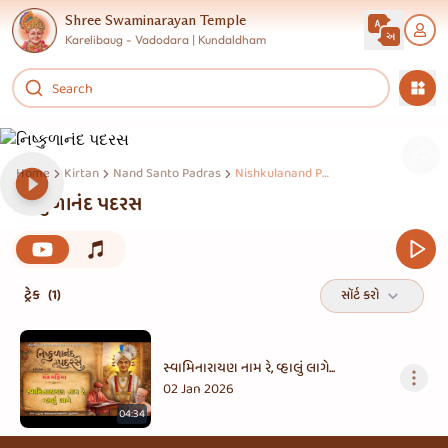
Shree Swaminarayan Temple
Karelibaug - Vadodara | Kundaldham
Home
Kirtan
Nand Santo Padras
Nishkulanand Padras
નિષ્કુળાનંદ પદરસ
ટ્રેક
(1)
સૉર્ટ કરો
સ્વામિનારાયણ નામ રે, વ્હાલું લાગે...
02 Jan 2026
04:34