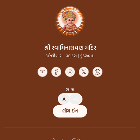
શ્રી સ્વામિનારાયણ મંદિર
કારેલીબાગ • વડોદરા | કુંડળધામ
ભાષા
A
અ
લૉગ ઇન