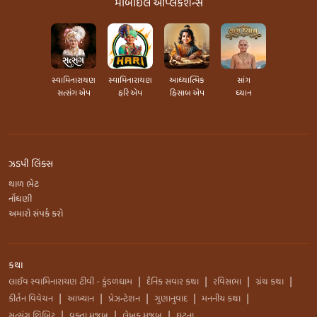
મોબાઇલ એપ્લિકેશન્સ
સ્વામિનારાયણ
સ્વામિનારાયણ
આધ્યાત્મિક
સાંગ
સત્સંગ એપ
હરિ એપ
હિસાબ એપ
ધ્યાન
ઝડપી લિંક્સ
થાળ ભેટ
નોંધણી
અમારો સંપર્ક કરો
કથા
લાઈવ સ્વામિનારાયણ ટીવી - કુંડળધામ
દૈનિક સવાર કથા
રવિસભા
ગ્રંથ કથા
|
|
|
|
કીર્તન વિવેચન
આખ્યાન
પ્રેઝન્ટેશન
ગુણાનુવાદ
મનનીય કથા
|
|
|
|
|
સત્સંગ શિબિર
વક્તા મુજબ
લેખક મુજબ
ઘટના
|
|
|