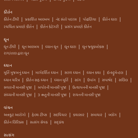
કીર્તન
કીર્તન ટીવી
પ્રકાશિત આલ્બમ
નંદ સંતો પદરસ
પોઢણિયા
કીર્તન ધારા
|
|
|
|
|
રચયિતા પ્રમાણે કીર્તન
કીર્તન કેટેગરી
પ્રસંગ પ્રમાણે કીર્તન
|
|
ધૂન
ધુન ટીવી
ધૂન આલ્બમ
ધ્યાન ધુન
ધૂન ધારા
ધુન જ્યુકબોક્સ
|
|
|
|
|
રાગ/તાલ દ્વારા ધૂન
ધ્યાન
મૂર્તિ મુજબનું ધ્યાન
માર્ગદર્શિત ધ્યાન
સરળ ધ્યાન
ધ્યાન કથા
ઇન્સ્ટ્રુમેન્ટલ
|
|
|
|
|
ધ્યાન ચરિત્ર
કીર્તન સહ ધ્યાન
ધ્યાન મૂર્તિ
સાંગ
ઉપાંગ
સપાર્ષદ
સલિલ
|
|
|
|
|
|
|
સવારની માનસી પૂજા
બપોરની માનસી પૂજા
ઉત્થાપનની માનસી પૂજા
|
|
|
સંધ્યાની માનસી પૂજા
3 ઋતુની માનસી પૂજા
શયનની માનસી પૂજા
|
|
વાંચન
અન્નકુટ આરોગો
હેલ્થ ટીપ્સ
સદવિચાર
કથાસાર
સમાચાર
બ્લોગ
|
|
|
|
|
|
કીર્તન લિરિક્સ
સત્સંગ સેવક
સદ્ગ્રંથ
|
|
સત્સંગ