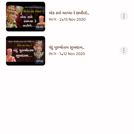
એક સમે આવ્યા રે છબીલો...
ભાગ - 2
13 Nov 2020
•
19:19
વંદું પુરુષોત્તમ સુખધામ...
ભાગ - 1
12 Nov 2020
•
37:16