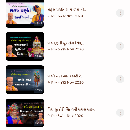
સહજ પ્રકૃતિ શામળિયાની...
ભાગ - 6
17 Nov 2020
•
46:47
વાલાજીની મૂરતિના ચિન્હ...
ભાગ - 5
16 Nov 2020
•
26:19
વાલો સદા આનંદકારી રે...
ભાગ - 4
15 Nov 2020
•
22:46
પિયાજી તેરી ચિતવની ચંચલ ચારુ...
ભાગ - 3
14 Nov 2020
•
35:08