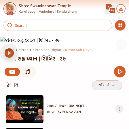
Shree Swaminarayan Temple
Karelibaug - Vadodara | Kundaldham
Home
Kirtan
Kirtan Sah Dhyan
Kirtan Sah Dhyan Shibir 29
કીર્તન સહ ધ્યાન | શિબિર - ૨૯
ટ્રેક
(7)
સૉર્ટ કરો
સાંભળ સજની વાત સલુણી...
ભાગ - 7
18 Nov 2020
•
21:07