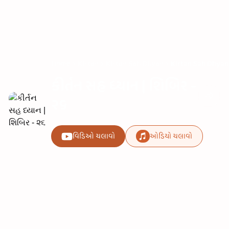
Home
Kirtan
Kirtan Sah Dhyan
Kirtan Sah Dhyan 
કીર્તન સહ ધ્યાન | શિબિર -
૨૬
વિડિઓ ચલાવો
ઓડિયો ચલાવો