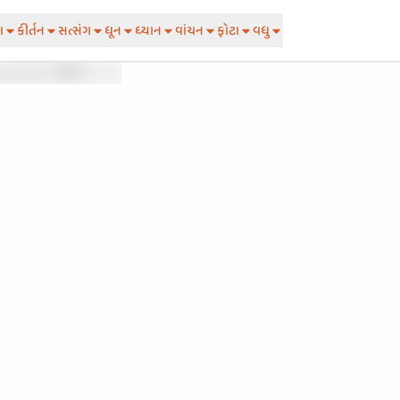
ા
કીર્તન
સત્સંગ
ધૂન
ધ્યાન
વાંચન
ફોટા
વધુ