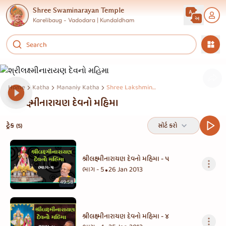
Shree Swaminarayan Temple
Karelibaug - Vadodara | Kundaldham
Home
Katha
Mananiy Katha
Shree Lakshminarayan Devno Mahima
શ્રીલક્ષ્મીનારાયણ દેવનો મહિમા
ટ્રેક
સૉર્ટ કરો
(5)
શ્રીલક્ષ્મીનારાયણ દેવનો મહિમા - ૫
ભાગ - 5
26 Jan 2013
•
49:58
શ્રીલક્ષ્મીનારાયણ દેવનો મહિમા - ૪