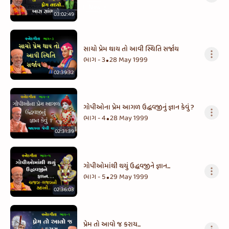
New
03:02:49
સાચો પ્રેમ થાય તો આવી સ્થિતિ સર્જાય
ભાગ - 3
28 May 1999
•
02:39:32
ગોપીઓના પ્રેમ આગળ ઉદ્ધવજીનું જ્ઞાન કેવું ?
ભાગ - 4
28 May 1999
•
02:31:39
ગોપીઓમાંથી થયું ઉદ્ધવજીને જ્ઞાન...
ભાગ - 5
29 May 1999
•
02:36:03
પ્રેમ તો આવો જ કરાય...