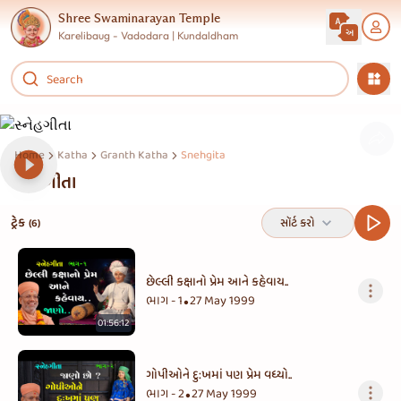
Shree Swaminarayan Temple
Karelibaug - Vadodara | Kundaldham
Home
Katha
Granth Katha
Snehgita
સ્નેહગીતા
ટ્રેક
સૉર્ટ કરો
(6)
છેલ્લી કક્ષાનો પ્રેમ આને કહેવાય..
ભાગ - 1
27 May 1999
•
01:56:12
ગોપીઓને દુ:ખમાં પણ પ્રેમ વધ્યો..
ભાગ - 2
27 May 1999
•