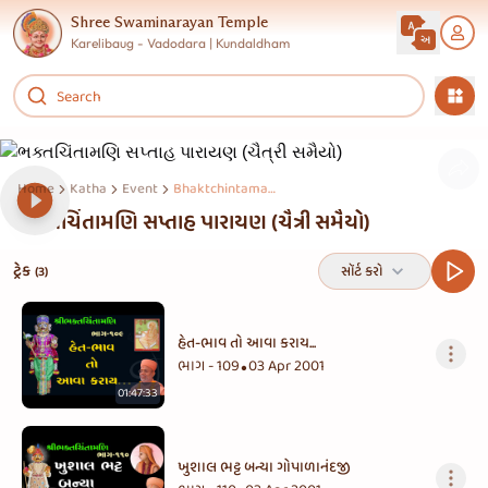
Shree Swaminarayan Temple
Karelibaug - Vadodara | Kundaldham
Home
Katha
Event
Bhaktchintamani Saptah Parayan (chetri Sameyo)
ભક્તચિંતામણિ સપ્તાહ પારાયણ (ચૈત્રી સમૈયો)
ટ્રેક
સૉર્ટ કરો
(3)
હેત-ભાવ તો આવા કરાય...
ભાગ - 109
03 Apr 2001
•
01:47:33
ખુશાલ ભટ્ટ બન્યા ગોપાળાનંદજી