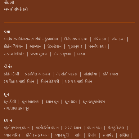
નોંધણી
અમારો સંપર્ક કરો
કથા
લાઈવ સ્વામિનારાયણ ટીવી - કુંડળધામ
દૈનિક સવાર કથા
રવિસભા
ગ્રંથ કથા
|
|
|
|
કીર્તન વિવેચન
આખ્યાન
પ્રેઝન્ટેશન
ગુણાનુવાદ
મનનીય કથા
|
|
|
|
|
સત્સંગ શિબિર
વક્તા મુજબ
લેખક મુજબ
ઘટના
|
|
|
કીર્તન
કીર્તન ટીવી
પ્રકાશિત આલ્બમ
નંદ સંતો પદરસ
પોઢણિયા
કીર્તન ધારા
|
|
|
|
|
રચયિતા પ્રમાણે કીર્તન
કીર્તન કેટેગરી
પ્રસંગ પ્રમાણે કીર્તન
|
|
ધૂન
ધુન ટીવી
ધૂન આલ્બમ
ધ્યાન ધુન
ધૂન ધારા
ધુન જ્યુકબોક્સ
|
|
|
|
|
રાગ/તાલ દ્વારા ધૂન
ધ્યાન
મૂર્તિ મુજબનું ધ્યાન
માર્ગદર્શિત ધ્યાન
સરળ ધ્યાન
ધ્યાન કથા
ઇન્સ્ટ્રુમેન્ટલ
|
|
|
|
|
ધ્યાન ચરિત્ર
કીર્તન સહ ધ્યાન
ધ્યાન મૂર્તિ
સાંગ
ઉપાંગ
સપાર્ષદ
સલિલ
|
|
|
|
|
|
|