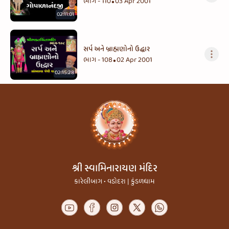
ભાગ - 110
03 Apr 2001
•
02:11:01
સર્પ અને બ્રાહ્મણોનો ઉદ્ધાર
ભાગ - 108
02 Apr 2001
•
02:15:28
શ્રી સ્વામિનારાયણ મંદિર
કારેલીબાગ • વડોદરા | કુંડળધામ