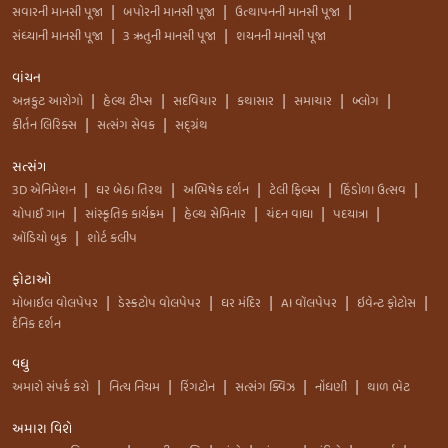
સવારની માનસી પૂજા
બપોરની માનસી પૂજા
ઉત્થાપનની માનસી પૂજા
|
|
|
સંધ્યાની માનસી પૂજા
3 ઋતુની માનસી પૂજા
શયનની માનસી પૂજા
|
|
વાંચન
અન્નકુટ આરોગો
હેલ્થ ટીપ્સ
સદવિચાર
કથાસાર
સમાચાર
બ્લોગ
|
|
|
|
|
|
કીર્તન લિરિક્સ
સત્સંગ સેવક
સદ્ગ્રંથ
|
|
સત્સંગ
3D એનિમેશન
ઘર બેઠા તિરથ
અભિષેક દર્શન
ટેલી ફિલ્મ્સ
હિંડોળા ઉત્સવ
|
|
|
|
|
ચોપાઈ ગાન
સાંસ્કૃતિક કાર્યક્રમ
હેલ્થ સેમિનાર
ચંદન વાઘા
પદયાત્રા
|
|
|
|
|
ઑડિયો બુક
શોર્ટ કલીપ
|
ફોટાઓ
મોબાઇલ વોલપેપર
ડેસ્કટોપ વોલપેપર
ઘર મંદિર
AI વૉલપેપર
ઇવેન્ટ ફોટોસ
|
|
|
|
|
દૈનિક દર્શન
વધુ
અમારો સંપર્ક કરો
નિત્ય નિયમ
રિંગટોન
સત્સંગ ક્વિઝ
નોંધણી
થાળ ભેટ
|
|
|
|
|
અમારા વિશે