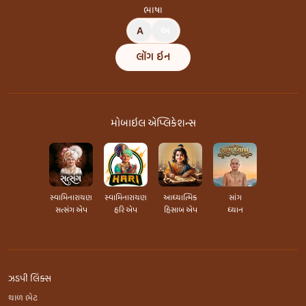
ભાષા
A
અ
લૉગ ઇન
મોબાઇલ એપ્લિકેશન્સ
સ્વામિનારાયણ
સ્વામિનારાયણ
આધ્યાત્મિક
સાંગ
સત્સંગ એપ
હરિ એપ
હિસાબ એપ
ધ્યાન
ઝડપી લિંક્સ
થાળ ભેટ