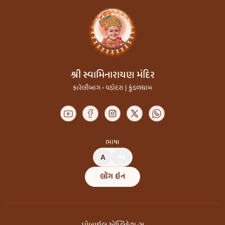
શ્રી સ્વામિનારાયણ મંદિર
કારેલીબાગ • વડોદરા | કુંડળધામ
ભાષા
A
અ
લૉગ ઇન