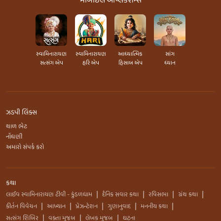
મોબાઇલ એપ્લિકેશન્સ
સ્વામિનારાયણ
સ્વામિનારાયણ
આધ્યાત્મિક
સાંગ
સત્સંગ એપ
હરિ એપ
હિસાબ એપ
ધ્યાન
ઝડપી લિંક્સ
થાળ ભેટ
નોંધણી
અમારો સંપર્ક કરો
કથા
લાઈવ સ્વામિનારાયણ ટીવી - કુંડળધામ
દૈનિક સવાર કથા
રવિસભા
ગ્રંથ કથા
|
|
|
|
કીર્તન વિવેચન
આખ્યાન
પ્રેઝન્ટેશન
ગુણાનુવાદ
મનનીય કથા
|
|
|
|
|
સત્સંગ શિબિર
વક્તા મુજબ
લેખક મુજબ
ઘટના
|
|
|