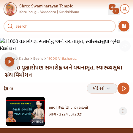
Shree Swaminarayan Temple
Karelibaug - Vadodara | Kundaldham
Home
Katha
Event
11000 Vriksharopan Samaroh & Vachanamrut Swasth Su
11000 વૃક્ષારોપણ સમારોહ અને વચનામૃત, સ્વાંસ્થ્યસુધા
ગ્રંથ વિમોચન
ટ્રેક
સૉર્ટ કરો
(1)
આવી ઈર્ષ્યાથી ખાસ બચજો
ભાગ - 3
24 Jul 2021
•
01:45:05