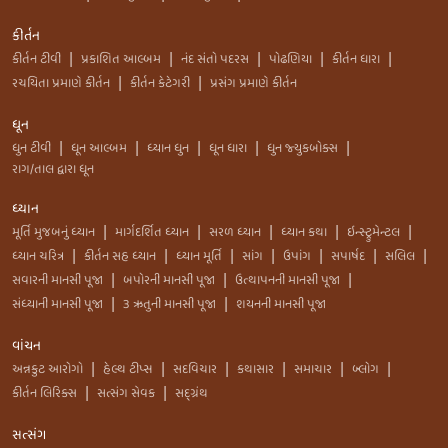
કીર્તન
કીર્તન ટીવી
પ્રકાશિત આલ્બમ
નંદ સંતો પદરસ
પોઢણિયા
કીર્તન ધારા
|
|
|
|
|
રચયિતા પ્રમાણે કીર્તન
કીર્તન કેટેગરી
પ્રસંગ પ્રમાણે કીર્તન
|
|
ધૂન
ધુન ટીવી
ધૂન આલ્બમ
ધ્યાન ધુન
ધૂન ધારા
ધુન જ્યુકબોક્સ
|
|
|
|
|
રાગ/તાલ દ્વારા ધૂન
ધ્યાન
મૂર્તિ મુજબનું ધ્યાન
માર્ગદર્શિત ધ્યાન
સરળ ધ્યાન
ધ્યાન કથા
ઇન્સ્ટ્રુમેન્ટલ
|
|
|
|
|
ધ્યાન ચરિત્ર
કીર્તન સહ ધ્યાન
ધ્યાન મૂર્તિ
સાંગ
ઉપાંગ
સપાર્ષદ
સલિલ
|
|
|
|
|
|
|
સવારની માનસી પૂજા
બપોરની માનસી પૂજા
ઉત્થાપનની માનસી પૂજા
|
|
|
સંધ્યાની માનસી પૂજા
3 ઋતુની માનસી પૂજા
શયનની માનસી પૂજા
|
|
વાંચન
અન્નકુટ આરોગો
હેલ્થ ટીપ્સ
સદવિચાર
કથાસાર
સમાચાર
બ્લોગ
|
|
|
|
|
|
કીર્તન લિરિક્સ
સત્સંગ સેવક
સદ્ગ્રંથ
|
|
સત્સંગ