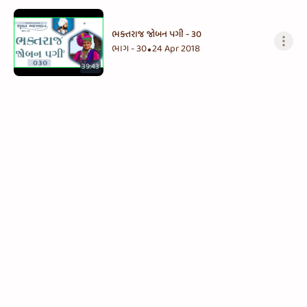
ભક્તરાજ જોબન પગી - ૩૦
ભાગ - 30
24 Apr 2018
•
39:43