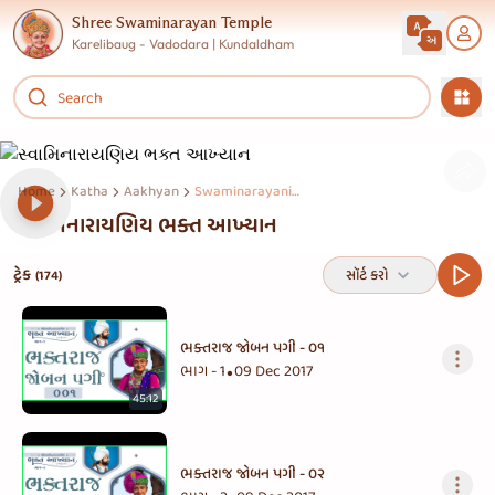
Shree Swaminarayan Temple
Karelibaug - Vadodara | Kundaldham
Home
Katha
Aakhyan
Swaminarayaniy Bhakt Aakhyan
સ્વામિનારાયણિય ભક્ત આખ્યાન
ટ્રેક
સૉર્ટ કરો
(174)
ભક્તરાજ જોબન પગી - ૦૧
ભાગ - 1
09 Dec 2017
•
45:12
ભક્તરાજ જોબન પગી - ૦૨