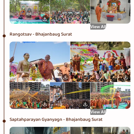
View All
Rangotsav - Bhajanbaug Surat
View All
Saptahparayan Gyanyagn - Bhajanbaug Surat