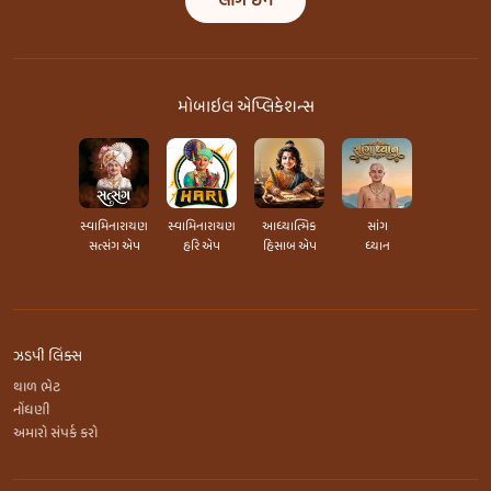
લૉગ ઇન
મોબાઇલ એપ્લિકેશન્સ
સ્વામિનારાયણ
સ્વામિનારાયણ
આધ્યાત્મિક
સાંગ
સત્સંગ એપ
હરિ એપ
હિસાબ એપ
ધ્યાન
ઝડપી લિંક્સ
થાળ ભેટ
નોંધણી
અમારો સંપર્ક કરો