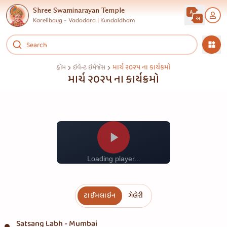
Shree Swaminarayan Temple
Karelibaug - Vadodara | Kundaldham
માર્ચ ૨૦૨૫ ના કાર્યક્રમો
હોમ
ઇવેન્ટ ઇમેજેસ
માર્ચ ૨૦૨૫ ના કાર્યક્રમો
Loading player...
ટાઈમલાઇન
ગેલેરી
Satsang Labh - Mumbai