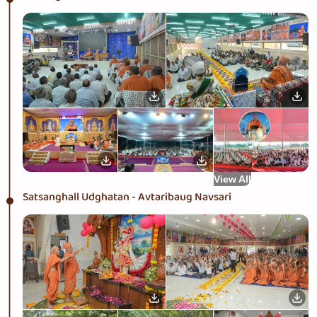
View All
Satsanghall Udghatan - Avtaribaug Navsari