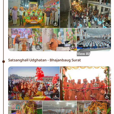
View All
Satsanghall Udghatan - Bhajanbaug Surat