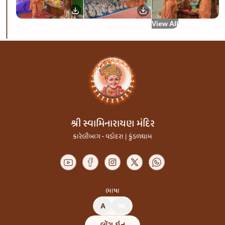
View All
શ્રી સ્વામિનારાયણ મંદિર
કારેલીબાગ • વડોદરા | કુંડળધામ
ભાષા
A
અ