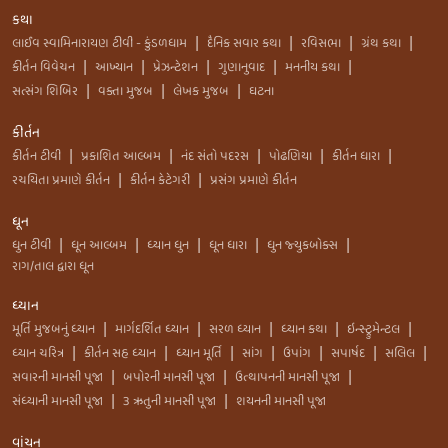
કથા
લાઈવ સ્વામિનારાયણ ટીવી - કુંડળધામ
દૈનિક સવાર કથા
રવિસભા
ગ્રંથ કથા
|
|
|
|
કીર્તન વિવેચન
આખ્યાન
પ્રેઝન્ટેશન
ગુણાનુવાદ
મનનીય કથા
|
|
|
|
|
સત્સંગ શિબિર
વક્તા મુજબ
લેખક મુજબ
ઘટના
|
|
|
કીર્તન
કીર્તન ટીવી
પ્રકાશિત આલ્બમ
નંદ સંતો પદરસ
પોઢણિયા
કીર્તન ધારા
|
|
|
|
|
રચયિતા પ્રમાણે કીર્તન
કીર્તન કેટેગરી
પ્રસંગ પ્રમાણે કીર્તન
|
|
ધૂન
ધુન ટીવી
ધૂન આલ્બમ
ધ્યાન ધુન
ધૂન ધારા
ધુન જ્યુકબોક્સ
|
|
|
|
|
રાગ/તાલ દ્વારા ધૂન
ધ્યાન
મૂર્તિ મુજબનું ધ્યાન
માર્ગદર્શિત ધ્યાન
સરળ ધ્યાન
ધ્યાન કથા
ઇન્સ્ટ્રુમેન્ટલ
|
|
|
|
|
ધ્યાન ચરિત્ર
કીર્તન સહ ધ્યાન
ધ્યાન મૂર્તિ
સાંગ
ઉપાંગ
સપાર્ષદ
સલિલ
|
|
|
|
|
|
|
સવારની માનસી પૂજા
બપોરની માનસી પૂજા
ઉત્થાપનની માનસી પૂજા
|
|
|
સંધ્યાની માનસી પૂજા
3 ઋતુની માનસી પૂજા
શયનની માનસી પૂજા
|
|
વાંચન