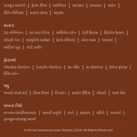
અન્નકુટ આરોગો
હેલ્થ ટીપ્સ
સદવિચાર
કથાસાર
સમાચાર
બ્લોગ
|
|
|
|
|
|
કીર્તન લિરિક્સ
સત્સંગ સેવક
સદ્ગ્રંથ
|
|
સત્સંગ
3D એનિમેશન
ઘર બેઠા તિરથ
અભિષેક દર્શન
ટેલી ફિલ્મ્સ
હિંડોળા ઉત્સવ
|
|
|
|
|
ચોપાઈ ગાન
સાંસ્કૃતિક કાર્યક્રમ
હેલ્થ સેમિનાર
ચંદન વાઘા
પદયાત્રા
|
|
|
|
|
ઑડિયો બુક
શોર્ટ કલીપ
|
ફોટાઓ
મોબાઇલ વોલપેપર
ડેસ્કટોપ વોલપેપર
ઘર મંદિર
AI વૉલપેપર
ઇવેન્ટ ફોટોસ
|
|
|
|
|
દૈનિક દર્શન
વધુ
અમારો સંપર્ક કરો
નિત્ય નિયમ
રિંગટોન
સત્સંગ ક્વિઝ
નોંધણી
થાળ ભેટ
|
|
|
|
|
અમારા વિશે
ભગવાન સ્વામિનારાયણ
અમારી પ્રવૃત્તિ
સંતો
સંપ્રદાય
મંદિરો
આચાર્ય
|
|
|
|
|
|
જ્ઞાનજીવનદાસજી સ્વામી
© Shree Swaminarayan Temple,
2026
. All Rights Reserved