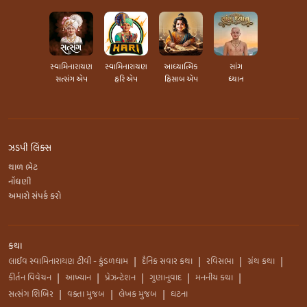
સ્વામિનારાયણ
સ્વામિનારાયણ
આધ્યાત્મિક
સાંગ
સત્સંગ એપ
હરિ એપ
હિસાબ એપ
ધ્યાન
ઝડપી લિંક્સ
થાળ ભેટ
નોંધણી
અમારો સંપર્ક કરો
કથા
લાઈવ સ્વામિનારાયણ ટીવી - કુંડળધામ
દૈનિક સવાર કથા
રવિસભા
ગ્રંથ કથા
|
|
|
|
કીર્તન વિવેચન
આખ્યાન
પ્રેઝન્ટેશન
ગુણાનુવાદ
મનનીય કથા
|
|
|
|
|
સત્સંગ શિબિર
વક્તા મુજબ
લેખક મુજબ
ઘટના
|
|
|