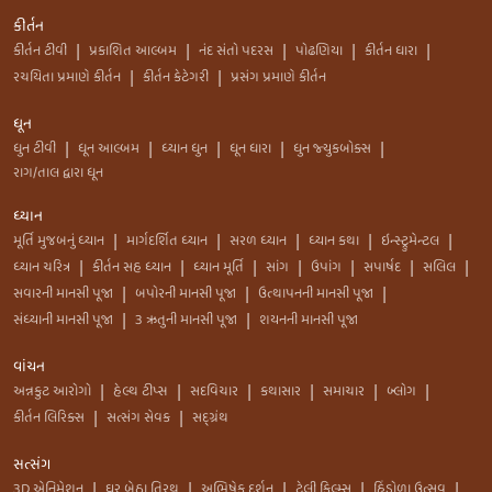
કીર્તન
કીર્તન ટીવી
પ્રકાશિત આલ્બમ
નંદ સંતો પદરસ
પોઢણિયા
કીર્તન ધારા
|
|
|
|
|
રચયિતા પ્રમાણે કીર્તન
કીર્તન કેટેગરી
પ્રસંગ પ્રમાણે કીર્તન
|
|
ધૂન
ધુન ટીવી
ધૂન આલ્બમ
ધ્યાન ધુન
ધૂન ધારા
ધુન જ્યુકબોક્સ
|
|
|
|
|
રાગ/તાલ દ્વારા ધૂન
ધ્યાન
મૂર્તિ મુજબનું ધ્યાન
માર્ગદર્શિત ધ્યાન
સરળ ધ્યાન
ધ્યાન કથા
ઇન્સ્ટ્રુમેન્ટલ
|
|
|
|
|
ધ્યાન ચરિત્ર
કીર્તન સહ ધ્યાન
ધ્યાન મૂર્તિ
સાંગ
ઉપાંગ
સપાર્ષદ
સલિલ
|
|
|
|
|
|
|
સવારની માનસી પૂજા
બપોરની માનસી પૂજા
ઉત્થાપનની માનસી પૂજા
|
|
|
સંધ્યાની માનસી પૂજા
3 ઋતુની માનસી પૂજા
શયનની માનસી પૂજા
|
|
વાંચન
અન્નકુટ આરોગો
હેલ્થ ટીપ્સ
સદવિચાર
કથાસાર
સમાચાર
બ્લોગ
|
|
|
|
|
|
કીર્તન લિરિક્સ
સત્સંગ સેવક
સદ્ગ્રંથ
|
|
સત્સંગ
3D એનિમેશન
ઘર બેઠા તિરથ
અભિષેક દર્શન
ટેલી ફિલ્મ્સ
હિંડોળા ઉત્સવ
|
|
|
|
|