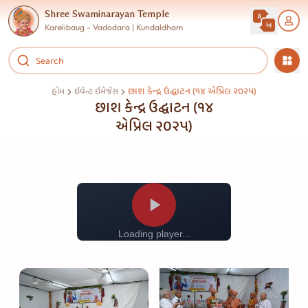
Shree Swaminarayan Temple
Karelibaug - Vadodara | Kundaldham
છાશ કેન્દ્ર ઉદ્ઘાટન (૧૪ એપ્રિલ ૨૦૨૫)
હોમ
ઇવેન્ટ ઇમેજેસ
છાશ કેન્દ્ર ઉદ્ઘાટન (૧૪
એપ્રિલ ૨૦૨૫)
Loading player...