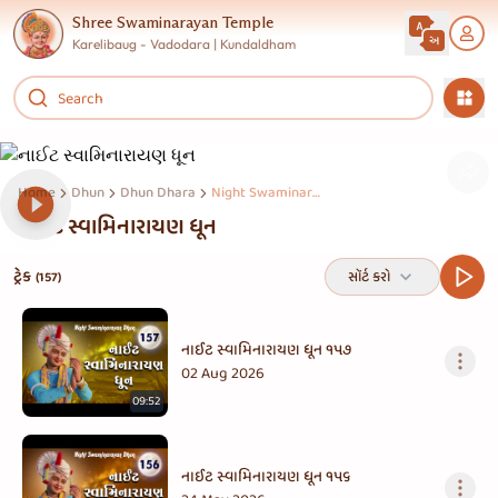
Shree Swaminarayan Temple
Karelibaug - Vadodara | Kundaldham
Home
Dhun
Dhun Dhara
Night Swaminarayan Dhun
નાઈટ સ્વામિનારાયણ ધૂન
ટ્રેક
સૉર્ટ કરો
(157)
નાઈટ સ્વામિનારાયણ ધૂન ૧૫૭
02 Aug 2026
09:52
નાઈટ સ્વામિનારાયણ ધૂન ૧૫૬