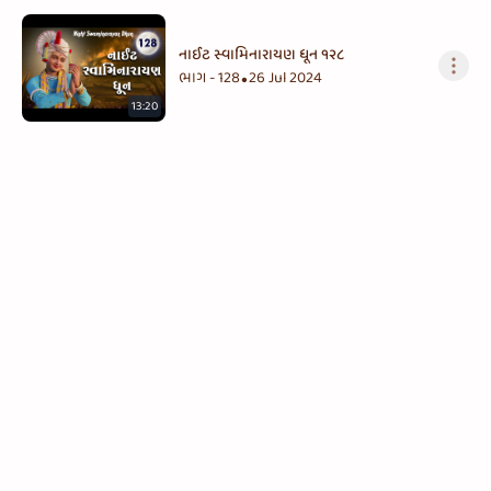
નાઈટ સ્વામિનારાયણ ધૂન ૧૨૮
ભાગ - 128
26 Jul 2024
•
13:20