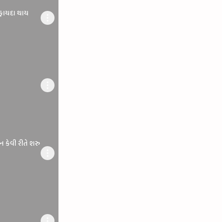
ફાયદા થાય
ન કેવી રીતે શરુ