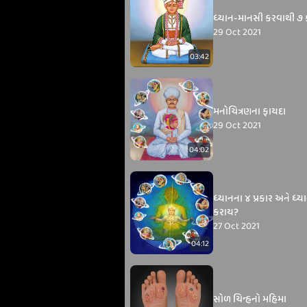
ધ્યાન-માનસી કરવાથી ૭ 
29 Oct 2021
03:42
મનોચિત્રણના ફાયદા
29 Oct 2021
04:02
ધ્યાનના ૪ પ્રકાર અને ધ્યા
કરાય?
27 Oct 2021
04:12
સોળ ચિન્હનો મહિમા