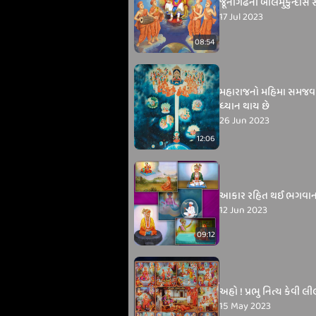
જૂનાગઢના બાલમુકુન્દાસ સ્
17 Jul 2023
08:54
મહારાજનો મહિમા સમજવા
ધ્યાન થાય છે
26 Jun 2023
12:06
આકાર રહિત થઈ ભગવાન
12 Jun 2023
09:12
અહો ! પ્રભુ નિત્ય કેવી લ
15 May 2023