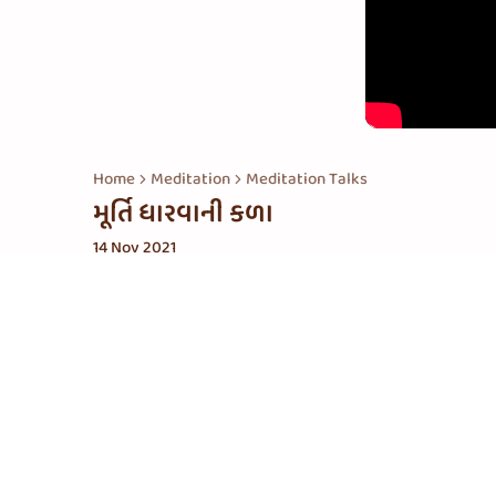
Home
Meditation
Meditation Talks
મૂર્તિ ધારવાની કળા
14 Nov 2021
સંબંધિત પ્લેલિસ્ટ
ધ્યાન સંબંધી વાતો