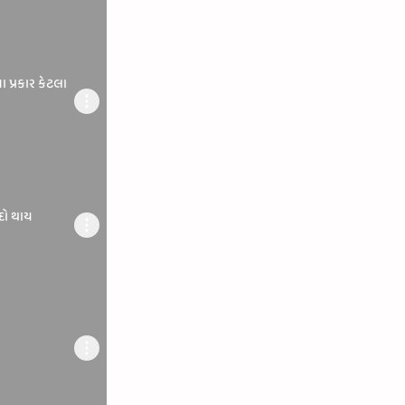
ા પ્રકાર કેટલા
દો થાય