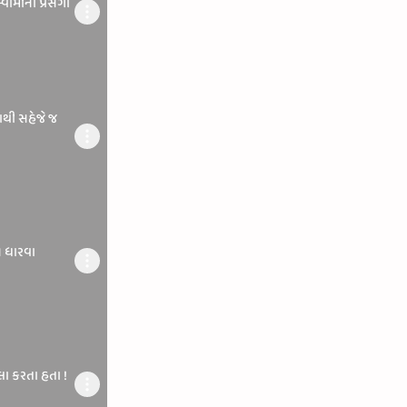
વામીનો પ્રસંગો
થી સહેજે જ
 ધારવા
ીલા કરતા હતા !