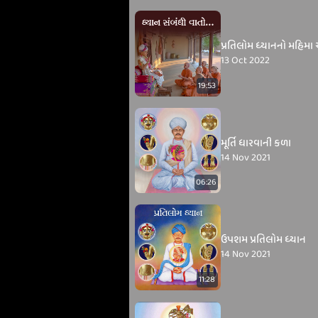
પ્રતિલોમ ધ્યાનનો મહિમા 
13 Oct 2022
19:53
મૂર્તિ ધારવાની કળા
14 Nov 2021
06:26
ઉપશમ પ્રતિલોમ ધ્યાન
14 Nov 2021
11:28