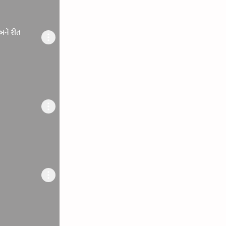
અને રીત