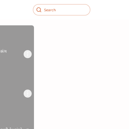
 તાન
રસંગ