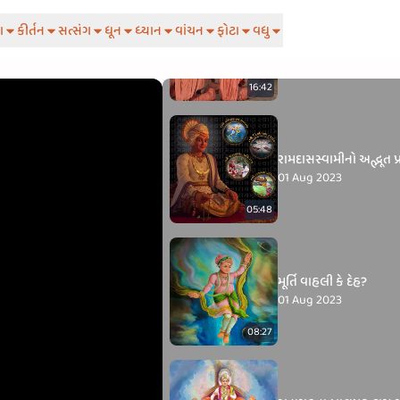
ા
કીર્તન
સત્સંગ
ધૂન
ધ્યાન
વાંચન
ફોટા
વધુ
શ્રીજી મહારાજનાં અંતરનું
05 Sep 2023
16:42
રામદાસસ્વામીનો અદ્ભૂત પ્
01 Aug 2023
05:48
મૂર્તિ વાહલી કે દેહ?
01 Aug 2023
08:27