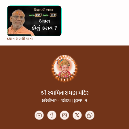
ધ્યાન સંબંધી વાતો
શ્રી સ્વામિનારાયણ મંદિર
કારેલીબાગ • વડોદરા | કુંડળધામ