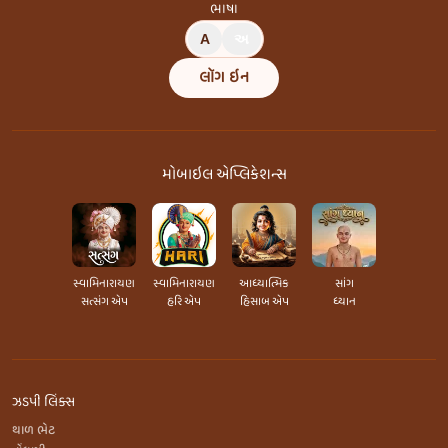
ભાષા
A
અ
લૉગ ઇન
મોબાઇલ એપ્લિકેશન્સ
સ્વામિનારાયણ
સ્વામિનારાયણ
આધ્યાત્મિક
સાંગ
સત્સંગ એપ
હરિ એપ
હિસાબ એપ
ધ્યાન
ઝડપી લિંક્સ
થાળ ભેટ