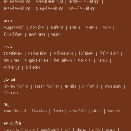
સવારની માનસી પૂજા
બપોરની માનસી પૂજા
ઉત્થાપનની માનસી પૂજા
|
|
|
સંધ્યાની માનસી પૂજા
3 ઋતુની માનસી પૂજા
શયનની માનસી પૂજા
|
|
વાંચન
અન્નકુટ આરોગો
હેલ્થ ટીપ્સ
સદવિચાર
કથાસાર
સમાચાર
બ્લોગ
|
|
|
|
|
|
કીર્તન લિરિક્સ
સત્સંગ સેવક
સદ્ગ્રંથ
|
|
સત્સંગ
3D એનિમેશન
ઘર બેઠા તિરથ
અભિષેક દર્શન
ટેલી ફિલ્મ્સ
હિંડોળા ઉત્સવ
|
|
|
|
|
ચોપાઈ ગાન
સાંસ્કૃતિક કાર્યક્રમ
હેલ્થ સેમિનાર
ચંદન વાઘા
પદયાત્રા
|
|
|
|
|
ઑડિયો બુક
શોર્ટ કલીપ
|
ફોટાઓ
મોબાઇલ વોલપેપર
ડેસ્કટોપ વોલપેપર
ઘર મંદિર
AI વૉલપેપર
ઇવેન્ટ ફોટોસ
|
|
|
|
|
દૈનિક દર્શન
વધુ
અમારો સંપર્ક કરો
નિત્ય નિયમ
રિંગટોન
સત્સંગ ક્વિઝ
નોંધણી
થાળ ભેટ
|
|
|
|
|
અમારા વિશે
ભગવાન સ્વામિનારાયણ
અમારી પ્રવૃત્તિ
સંતો
સંપ્રદાય
મંદિરો
આચાર્ય
|
|
|
|
|
|