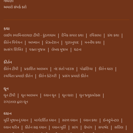
નોંધણી
અમારો સંપર્ક કરો
કથા
લાઈવ સ્વામિનારાયણ ટીવી - કુંડળધામ
દૈનિક સવાર કથા
રવિસભા
ગ્રંથ કથા
|
|
|
|
કીર્તન વિવેચન
આખ્યાન
પ્રેઝન્ટેશન
ગુણાનુવાદ
મનનીય કથા
|
|
|
|
|
સત્સંગ શિબિર
વક્તા મુજબ
લેખક મુજબ
ઘટના
|
|
|
કીર્તન
કીર્તન ટીવી
પ્રકાશિત આલ્બમ
નંદ સંતો પદરસ
પોઢણિયા
કીર્તન ધારા
|
|
|
|
|
રચયિતા પ્રમાણે કીર્તન
કીર્તન કેટેગરી
પ્રસંગ પ્રમાણે કીર્તન
|
|
ધૂન
ધુન ટીવી
ધૂન આલ્બમ
ધ્યાન ધુન
ધૂન ધારા
ધુન જ્યુકબોક્સ
|
|
|
|
|
રાગ/તાલ દ્વારા ધૂન
ધ્યાન
મૂર્તિ મુજબનું ધ્યાન
માર્ગદર્શિત ધ્યાન
સરળ ધ્યાન
ધ્યાન કથા
ઇન્સ્ટ્રુમેન્ટલ
|
|
|
|
|
ધ્યાન ચરિત્ર
કીર્તન સહ ધ્યાન
ધ્યાન મૂર્તિ
સાંગ
ઉપાંગ
સપાર્ષદ
સલિલ
|
|
|
|
|
|
|