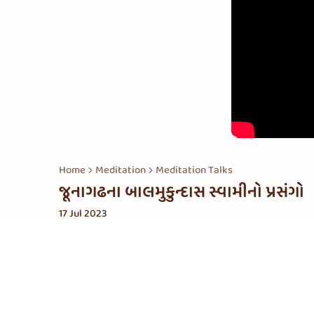
Home
Meditation
Meditation Talks
જૂનાગઢના બાલમુકુન્દાસ સ્વામીનો પ્રસંગો
17 Jul 2023
સંબંધિત પ્લેલિસ્ટ