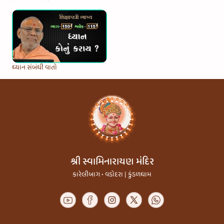
ધ્યાન સંબંધી વાતો
શ્રી સ્વામિનારાયણ મંદિર
કારેલીબાગ • વડોદરા | કુંડળધામ