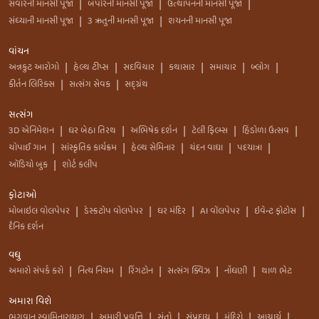
સવારની માનસી પૂજા
બપોરની માનસી પૂજા
ઉત્થાપનની માનસી પૂજા
|
|
|
સંધ્યાની માનસી પૂજા
3 ઋતુની માનસી પૂજા
શયનની માનસી પૂજા
|
|
વાંચન
અન્નકુટ આરોગો
હેલ્થ ટીપ્સ
સદવિચાર
કથાસાર
સમાચાર
બ્લોગ
|
|
|
|
|
|
કીર્તન લિરિક્સ
સત્સંગ સેવક
સદ્ગ્રંથ
|
|
સત્સંગ
3D એનિમેશન
ઘર બેઠા તિરથ
અભિષેક દર્શન
ટેલી ફિલ્મ્સ
હિંડોળા ઉત્સવ
|
|
|
|
|
ચોપાઈ ગાન
સાંસ્કૃતિક કાર્યક્રમ
હેલ્થ સેમિનાર
ચંદન વાઘા
પદયાત્રા
|
|
|
|
|
ઑડિયો બુક
શોર્ટ કલીપ
|
ફોટાઓ
મોબાઇલ વોલપેપર
ડેસ્કટોપ વોલપેપર
ઘર મંદિર
AI વૉલપેપર
ઇવેન્ટ ફોટોસ
|
|
|
|
|
દૈનિક દર્શન
વધુ
અમારો સંપર્ક કરો
નિત્ય નિયમ
રિંગટોન
સત્સંગ ક્વિઝ
નોંધણી
થાળ ભેટ
|
|
|
|
|
અમારા વિશે
ભગવાન સ્વામિનારાયણ
અમારી પ્રવૃત્તિ
સંતો
સંપ્રદાય
મંદિરો
આચાર્ય
|
|
|
|
|
|