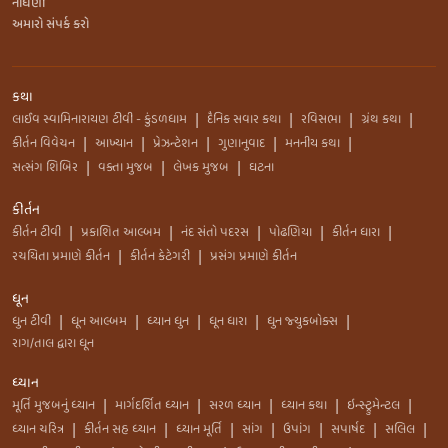
નોંધણી
અમારો સંપર્ક કરો
કથા
લાઈવ સ્વામિનારાયણ ટીવી - કુંડળધામ
દૈનિક સવાર કથા
રવિસભા
ગ્રંથ કથા
|
|
|
|
કીર્તન વિવેચન
આખ્યાન
પ્રેઝન્ટેશન
ગુણાનુવાદ
મનનીય કથા
|
|
|
|
|
સત્સંગ શિબિર
વક્તા મુજબ
લેખક મુજબ
ઘટના
|
|
|
કીર્તન
કીર્તન ટીવી
પ્રકાશિત આલ્બમ
નંદ સંતો પદરસ
પોઢણિયા
કીર્તન ધારા
|
|
|
|
|
રચયિતા પ્રમાણે કીર્તન
કીર્તન કેટેગરી
પ્રસંગ પ્રમાણે કીર્તન
|
|
ધૂન
ધુન ટીવી
ધૂન આલ્બમ
ધ્યાન ધુન
ધૂન ધારા
ધુન જ્યુકબોક્સ
|
|
|
|
|
રાગ/તાલ દ્વારા ધૂન
ધ્યાન
મૂર્તિ મુજબનું ધ્યાન
માર્ગદર્શિત ધ્યાન
સરળ ધ્યાન
ધ્યાન કથા
ઇન્સ્ટ્રુમેન્ટલ
|
|
|
|
|
ધ્યાન ચરિત્ર
કીર્તન સહ ધ્યાન
ધ્યાન મૂર્તિ
સાંગ
ઉપાંગ
સપાર્ષદ
સલિલ
|
|
|
|
|
|
|