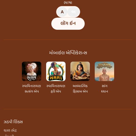
ભાષા
A
અ
લૉગ ઇન
મોબાઇલ એપ્લિકેશન્સ
સ્વામિનારાયણ
સ્વામિનારાયણ
આધ્યાત્મિક
સાંગ
સત્સંગ એપ
હરિ એપ
હિસાબ એપ
ધ્યાન
ઝડપી લિંક્સ
થાળ ભેટ