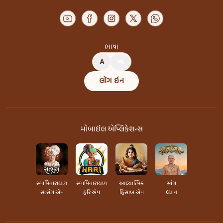
ભાષા
A
અ
લૉગ ઇન
મોબાઇલ એપ્લિકેશન્સ
સ્વામિનારાયણ
સ્વામિનારાયણ
આધ્યાત્મિક
સાંગ
સત્સંગ એપ
હરિ એપ
હિસાબ એપ
ધ્યાન