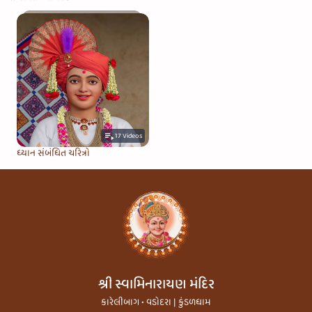
17
Videos
ધ્યાન સંબંધિત ચરિત્રો
શ્રી સ્વામિનારાયણ મંદિર
કારેલીબાગ • વડોદરા | કુંડળધામ