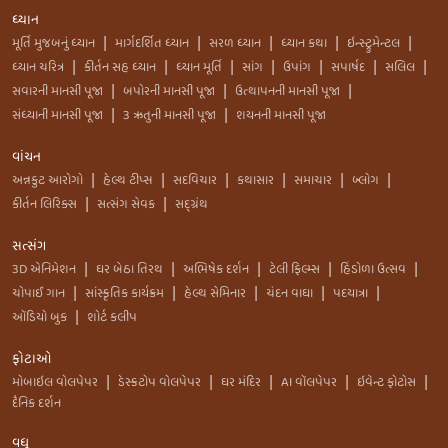
ધ્યાન
મૂર્તિ મુજબનું ધ્યાન
માર્ગદર્શિત ધ્યાન
સરળ ધ્યાન
ધ્યાન કથા
ઇન્સ્ટ્રુમેન્ટલ
|
|
|
|
|
ધ્યાન ચરિત્ર
કીર્તન સહ ધ્યાન
ધ્યાન મૂર્તિ
સાંગ
ઉપાંગ
સપાર્ષદ
સલિલ
|
|
|
|
|
|
|
સવારની માનસી પૂજા
બપોરની માનસી પૂજા
ઉત્થાપનની માનસી પૂજા
|
|
|
સંધ્યાની માનસી પૂજા
3 ઋતુની માનસી પૂજા
શયનની માનસી પૂજા
|
|
વાંચન
અન્નકુટ આરોગો
હેલ્થ ટીપ્સ
સદવિચાર
કથાસાર
સમાચાર
બ્લોગ
|
|
|
|
|
|
કીર્તન લિરિક્સ
સત્સંગ સેવક
સદ્ગ્રંથ
|
|
સત્સંગ
3D એનિમેશન
ઘર બેઠા તિરથ
અભિષેક દર્શન
ટેલી ફિલ્મ્સ
હિંડોળા ઉત્સવ
|
|
|
|
|
ચોપાઈ ગાન
સાંસ્કૃતિક કાર્યક્રમ
હેલ્થ સેમિનાર
ચંદન વાઘા
પદયાત્રા
|
|
|
|
|
ઑડિયો બુક
શોર્ટ કલીપ
|
ફોટાઓ
મોબાઇલ વોલપેપર
ડેસ્કટોપ વોલપેપર
ઘર મંદિર
AI વૉલપેપર
ઇવેન્ટ ફોટોસ
|
|
|
|
|
દૈનિક દર્શન
વધુ