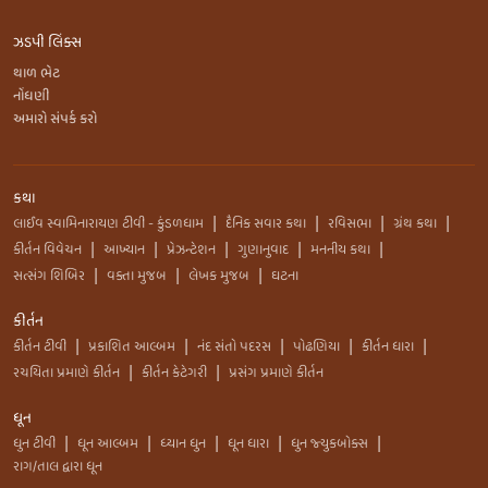
ઝડપી લિંક્સ
થાળ ભેટ
નોંધણી
અમારો સંપર્ક કરો
કથા
લાઈવ સ્વામિનારાયણ ટીવી - કુંડળધામ
દૈનિક સવાર કથા
રવિસભા
ગ્રંથ કથા
|
|
|
|
કીર્તન વિવેચન
આખ્યાન
પ્રેઝન્ટેશન
ગુણાનુવાદ
મનનીય કથા
|
|
|
|
|
સત્સંગ શિબિર
વક્તા મુજબ
લેખક મુજબ
ઘટના
|
|
|
કીર્તન
કીર્તન ટીવી
પ્રકાશિત આલ્બમ
નંદ સંતો પદરસ
પોઢણિયા
કીર્તન ધારા
|
|
|
|
|
રચયિતા પ્રમાણે કીર્તન
કીર્તન કેટેગરી
પ્રસંગ પ્રમાણે કીર્તન
|
|
ધૂન
ધુન ટીવી
ધૂન આલ્બમ
ધ્યાન ધુન
ધૂન ધારા
ધુન જ્યુકબોક્સ
|
|
|
|
|
રાગ/તાલ દ્વારા ધૂન