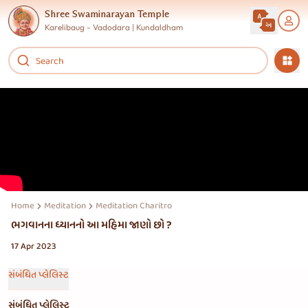
Shree Swaminarayan Temple
Karelibaug - Vadodara | Kundaldham
Home
Meditation
Meditation Charitro
ભગવાનના ધ્યાનનો આ મહિમા જાણો છો ?
17 Apr 2023
સંબંધિત પ્લેલિસ્ટ
સંબંધિત પ્લેલિસ્ટ