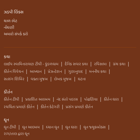
ઝડપી લિંક્સ
થાળ ભેટ
નોંધણી
અમારો સંપર્ક કરો
કથા
લાઈવ સ્વામિનારાયણ ટીવી - કુંડળધામ
દૈનિક સવાર કથા
રવિસભા
ગ્રંથ કથા
|
|
|
|
કીર્તન વિવેચન
આખ્યાન
પ્રેઝન્ટેશન
ગુણાનુવાદ
મનનીય કથા
|
|
|
|
|
સત્સંગ શિબિર
વક્તા મુજબ
લેખક મુજબ
ઘટના
|
|
|
કીર્તન
કીર્તન ટીવી
પ્રકાશિત આલ્બમ
નંદ સંતો પદરસ
પોઢણિયા
કીર્તન ધારા
|
|
|
|
|
રચયિતા પ્રમાણે કીર્તન
કીર્તન કેટેગરી
પ્રસંગ પ્રમાણે કીર્તન
|
|
ધૂન
ધુન ટીવી
ધૂન આલ્બમ
ધ્યાન ધુન
ધૂન ધારા
ધુન જ્યુકબોક્સ
|
|
|
|
|
રાગ/તાલ દ્વારા ધૂન