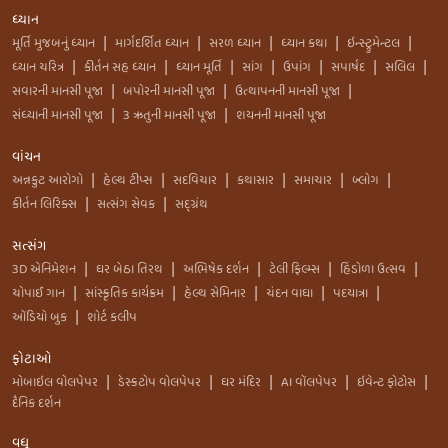
ધ્યાન
મૂર્તિ મુજબનું ધ્યાન
માર્ગદર્શિત ધ્યાન
સરળ ધ્યાન
ધ્યાન કથા
ઇન્સ્ટ્રુમેન્ટલ
|
|
|
|
|
ધ્યાન ચરિત્ર
કીર્તન સહ ધ્યાન
ધ્યાન મૂર્તિ
સાંગ
ઉપાંગ
સપાર્ષદ
સલિલ
|
|
|
|
|
|
|
સવારની માનસી પૂજા
બપોરની માનસી પૂજા
ઉત્થાપનની માનસી પૂજા
|
|
|
સંધ્યાની માનસી પૂજા
3 ઋતુની માનસી પૂજા
શયનની માનસી પૂજા
|
|
વાંચન
અન્નકુટ આરોગો
હેલ્થ ટીપ્સ
સદવિચાર
કથાસાર
સમાચાર
બ્લોગ
|
|
|
|
|
|
કીર્તન લિરિક્સ
સત્સંગ સેવક
સદ્ગ્રંથ
|
|
સત્સંગ
3D એનિમેશન
ઘર બેઠા તિરથ
અભિષેક દર્શન
ટેલી ફિલ્મ્સ
હિંડોળા ઉત્સવ
|
|
|
|
|
ચોપાઈ ગાન
સાંસ્કૃતિક કાર્યક્રમ
હેલ્થ સેમિનાર
ચંદન વાઘા
પદયાત્રા
|
|
|
|
|
ઑડિયો બુક
શોર્ટ કલીપ
|
ફોટાઓ
મોબાઇલ વોલપેપર
ડેસ્કટોપ વોલપેપર
ઘર મંદિર
AI વૉલપેપર
ઇવેન્ટ ફોટોસ
|
|
|
|
|
દૈનિક દર્શન
વધુ