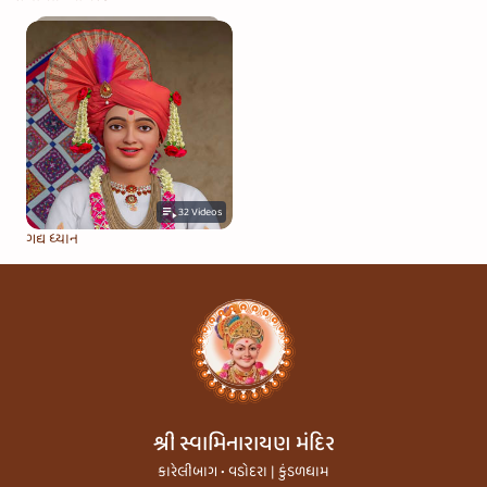
32
Videos
ગદ્ય ધ્યાન
શ્રી સ્વામિનારાયણ મંદિર
કારેલીબાગ • વડોદરા | કુંડળધામ