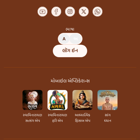
ભાષા
A
અ
લૉગ ઇન
મોબાઇલ એપ્લિકેશન્સ
સ્વામિનારાયણ
સ્વામિનારાયણ
આધ્યાત્મિક
સાંગ
સત્સંગ એપ
હરિ એપ
હિસાબ એપ
ધ્યાન